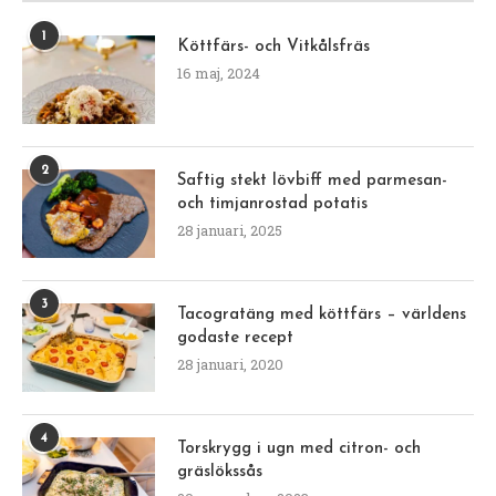
1
Köttfärs- och Vitkålsfräs
16 maj, 2024
2
Saftig stekt lövbiff med parmesan-
och timjanrostad potatis
28 januari, 2025
3
Tacogratäng med köttfärs – världens
godaste recept
28 januari, 2020
4
Torskrygg i ugn med citron- och
gräslökssås