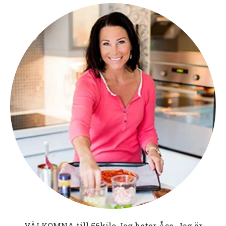
VÄLKOMNA till
56kilo
Jag heter Åse. Jag är