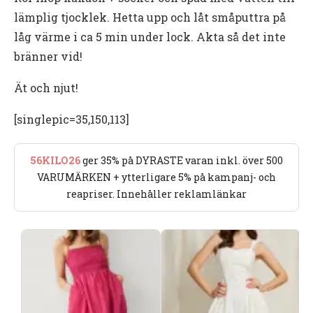
lämplig tjocklek. Hetta upp och låt småputtra på
låg värme i ca 5 min under lock. Akta så det inte
bränner vid!
Ät och njut!
[singlepic=35,150,113]
56KILO26
ger 35% på DYRASTE varan inkl. över 500
VARUMÄRKEN + ytterligare 5% på kampanj- och
reapriser. Innehåller reklamlänkar