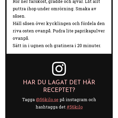
Rör ner färskost, grädde och ajvar. Låt allt
puttra ihop under omrörning. Smaka av
såsen.
Häll såsen över kycklingen och fördela den
riva osten ovanpå. Pudra lite paprikapulver
ovanpå.
Sätt in i ugnen och gratinera i 20 minuter.
HAR DU LAGAT DET HÄR
RECEPTET?
Tagga
@56kilo.se
på instagram och
hashtagga det
#56kilo