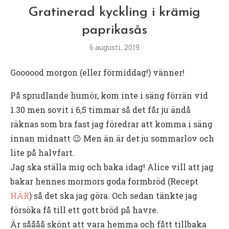
Gratinerad kyckling i krämig
paprikasås
6 augusti, 2019
Goooood morgon (eller förmiddag!) vänner!
På sprudlande humör, kom inte i säng förrän vid
1.30 men sovit i 6,5 timmar så det får ju ändå
räknas som bra fast jag föredrar att komma i säng
innan midnatt 😉 Men än är det ju sommarlov och
lite på halvfart.
Jag ska ställa mig och baka idag! Alice vill att jag
bakar hennes mormors goda formbröd (Recept
HÄR
) så det ska jag göra. Och sedan tänkte jag
försöka få till ett gott bröd på havre.
Är såååå skönt att vara hemma och fått tillbaka