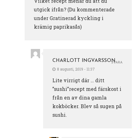
Vilket recept menar du att du
utgick ifrån? (Du kommenterade
under Gratinerad kyckling i
krämig paprikasås)
CHARLOTT INGVARSSON
SVARA
8 augusti, 2019 - 11:37
Lite virrigt där … ditt
”sushi”recept med färskost i
från en av dina gamla
kokböcker. Blev så sugen på
sushi.