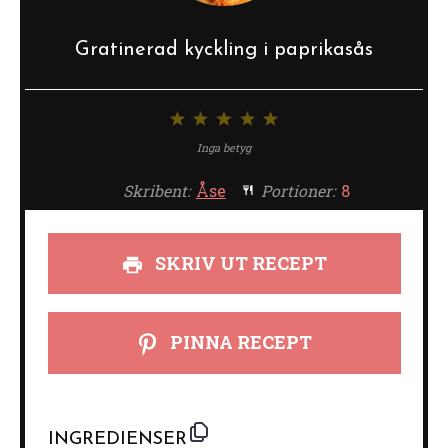
Gratinerad kyckling i paprikasås
1
2
3
4
5
stjärna
stjärnor
stjärnor
stjärnor
stjärnor
Inga betyg
Skribent:
Åse
Portioner:
8
SKRIV UT RECEPT
PINNA RECEPT
INGREDIENSER