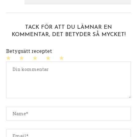
TACK FÖR ATT DU LÄMNAR EN
KOMMENTAR, DET BETYDER SÅ MYCKET!
Betygsätt receptet
1
2
3
4
5
stjärna
stjärnor
stjärnor
stjärnor
stjärnor