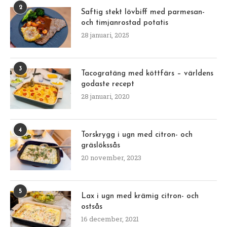
2
Saftig stekt lövbiff med parmesan-
och timjanrostad potatis
28 januari, 2025
3
Tacogratäng med köttfärs – världens
godaste recept
28 januari, 2020
4
Torskrygg i ugn med citron- och
gräslökssås
20 november, 2023
5
Lax i ugn med krämig citron- och
ostsås
16 december, 2021