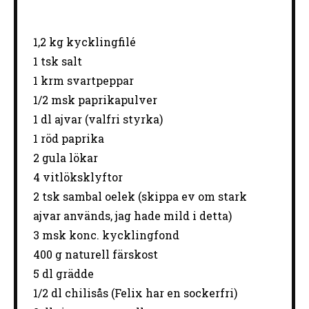
1
,2 kg kycklingfilé
1
tsk salt
1
krm svartpeppar
1/2
msk paprikapulver
1
dl ajvar (valfri styrka)
1
röd paprika
2
gula lökar
4
vitlöksklyftor
2
tsk sambal oelek (skippa ev om stark
ajvar används, jag hade mild i detta)
3
msk konc. kycklingfond
400 g
naturell färskost
5
dl grädde
1/2
dl chilisås (Felix har en sockerfri)