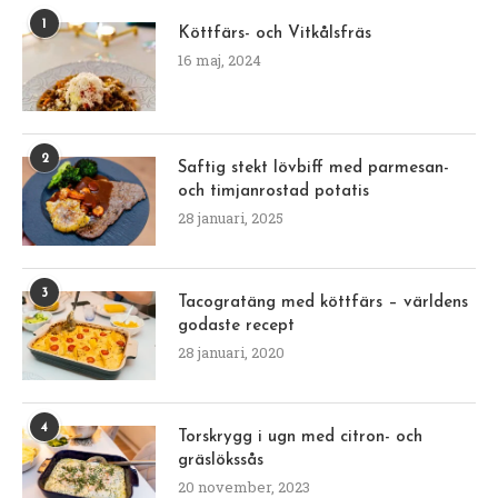
1
Köttfärs- och Vitkålsfräs
16 maj, 2024
2
Saftig stekt lövbiff med parmesan-
och timjanrostad potatis
28 januari, 2025
3
Tacogratäng med köttfärs – världens
godaste recept
28 januari, 2020
4
Torskrygg i ugn med citron- och
gräslökssås
20 november, 2023