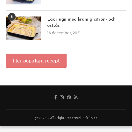
5
Lax i ugn med krämig citron- och
ostsås
16 december, 2021
Fler populära recept
@2025 - All Right Reserved. 56kilo.se