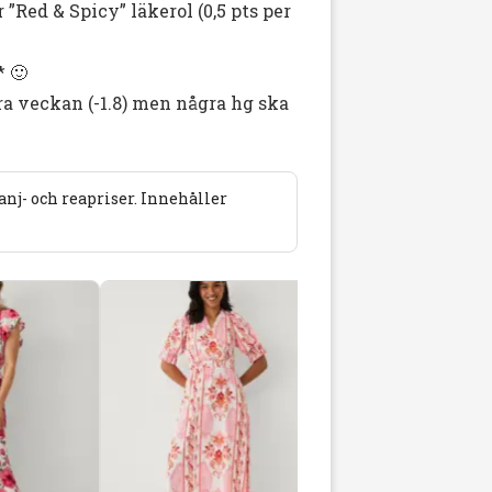
r ”Red & Spicy” läkerol (0,5 pts per
 🙂
a veckan (-1.8) men några hg ska
j- och reapriser. Innehåller