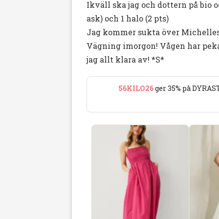
Ikväll ska jag och dottern på bio o
ask) och 1 halo (2 pts)
Jag kommer sukta över Michelles 
Vägning imorgon! Vågen har pekat
jag allt klara av! *S*
56KILO26
ger 35% på DYRAST