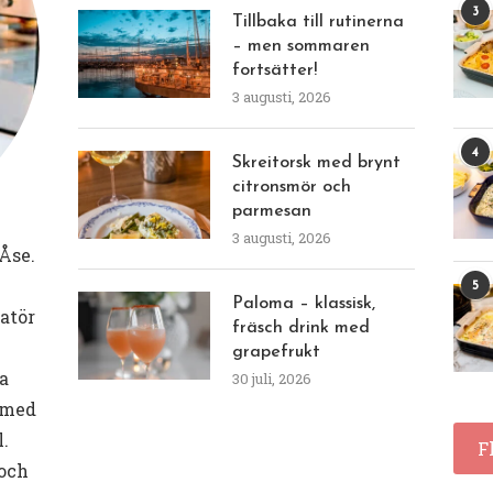
3
Tillbaka till rutinerna
– men sommaren
fortsätter!
3 augusti, 2026
4
Skreitorsk med brynt
citronsmör och
parmesan
3 augusti, 2026
Åse.
5
Paloma – klassisk,
eatör
fräsch drink med
grapefrukt
a
30 juli, 2026
 med
l.
F
 och