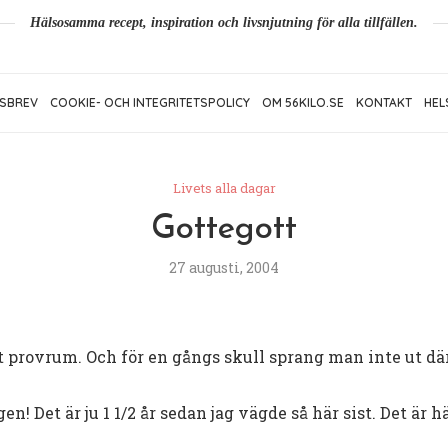
Hälsosamma recept, inspiration och livsnjutning för alla tillfällen.
SBREV
COOKIE- OCH INTEGRITETSPOLICY
OM 56KILO.SE
KONTAKT
HEL
Livets alla dagar
Gottegott
27 augusti, 2004
 ett provrum. Och för en gångs skull sprang man inte ut d
en! Det är ju 1 1/2 år sedan jag vägde så här sist. Det är hä