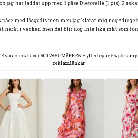
ch jag har laddat upp med 1 påse Dietorelle (1 pts), 2 aska
påse med lösgodis men men jag klarar mig nog *dregel*
 neråt i veckan men det blir nog inte lika mkt som förr
E varan inkl. över 500 VARUMÄRKEN + ytterligare 5% på kampan
reklamlänkar