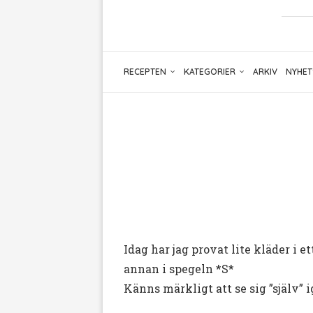
RECEPTEN
KATEGORIER
ARKIV
NYHET
Idag har jag provat lite kläder i
annan i spegeln *S*
Känns märkligt att se sig ”själv” ig