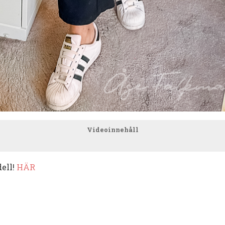
Videoinnehåll
dell!
HÄR