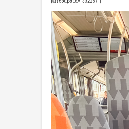
[affcoups id=”332267″]