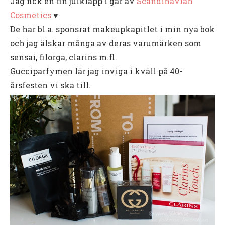
Jag fick en fin julklapp i går av
Scandinavian
Cosmetics
♥
De har bl.a. sponsrat makeupkapitlet i min nya bok
och jag älskar många av deras varumärken som
sensai, filorga, clarins m.fl.
Gucciparfymen lär jag inviga i kväll på 40-
årsfesten vi ska till.