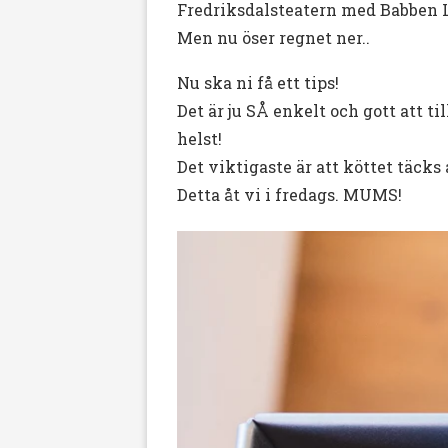
Fredriksdalsteatern med Babben L
Men nu öser regnet ner..
Nu ska ni få ett tips!
Det är ju SÅ enkelt och gott att t
helst!
Det viktigaste är att köttet täcks
Detta åt vi i fredags. MUMS!