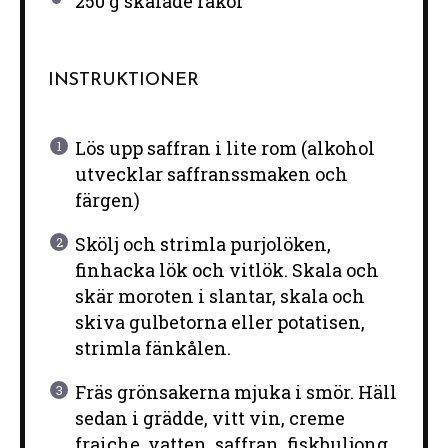
250 g
skalade räkor
INSTRUKTIONER
Lös upp saffran i lite rom (alkohol
utvecklar saffranssmaken och
färgen)
Skölj och strimla purjolöken,
finhacka lök och vitlök. Skala och
skär moroten i slantar, skala och
skiva gulbetorna eller potatisen,
strimla fänkålen.
Fräs grönsakerna mjuka i smör. Häll
sedan i grädde, vitt vin, creme
fraiche, vatten, saffran, fiskbuljong,