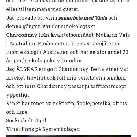
och ro eftersom våra helger oftast spenderas borta
eller tillsammans med gäster.
Jag provade ett vin
i samarbete med Vinia
och
denna gången var det ett ekologiskt
Chardonnay
från kvalitetsområdet, McLaren Vale
i Australien. Producenten är en av pionjärerna
inom ekologi i Australien och har en stor andel 20
år gamla ekologiska vinrankor.
Jag ÄLSKAR ett gott Chardonnay! Detta vinet var
mycket trevligt och föll mig verkligen i smaken
och ett torrt Chardonnay passar ju saffransrecept
ypperligt!
Vinet har toner av nektarin, äpple, persika, citrus
och lime.
Sockerhalt: 4g /l
Vinet finns på Systembolaget: