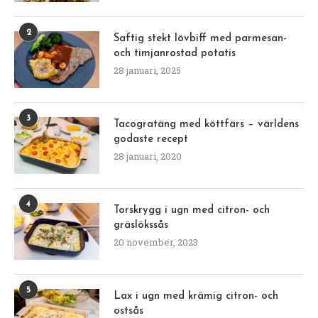
2
Saftig stekt lövbiff med parmesan-
och timjanrostad potatis
28 januari, 2025
3
Tacogratäng med köttfärs – världens
godaste recept
28 januari, 2020
4
Torskrygg i ugn med citron- och
gräslökssås
20 november, 2023
5
Lax i ugn med krämig citron- och
ostsås