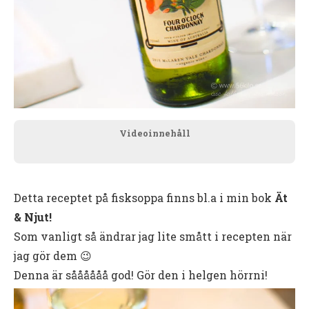
Videoinnehåll
Detta receptet på fisksoppa finns bl.a i min bok
Ät
& Njut!
Som vanligt så ändrar jag lite smått i recepten när
jag gör dem 😉
Denna är såååååå god! Gör den i helgen hörrni!