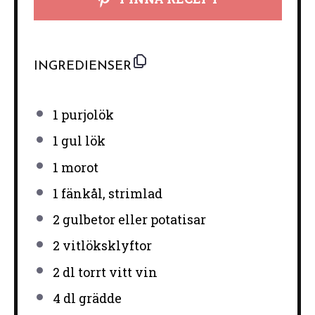
INGREDIENSER
1
purjolök
1
gul lök
1
morot
1
fänkål, strimlad
2
gulbetor eller potatisar
2
vitlöksklyftor
2
dl torrt vitt vin
4
dl grädde