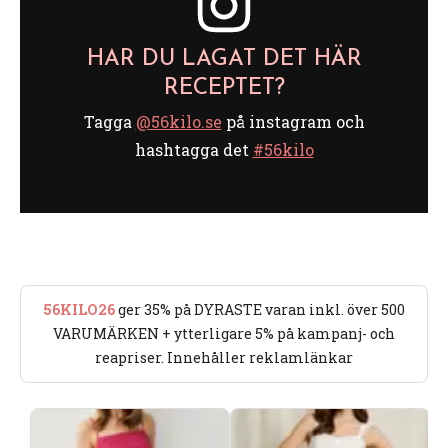
HAR DU LAGAT DET HÄR
RECEPTET?
Tagga
@56kilo.se
på instagram och
hashtagga det
#56kilo
56KILO26
ger 35% på DYRASTE varan inkl. över 500
VARUMÄRKEN + ytterligare 5% på kampanj- och
reapriser. Innehåller reklamlänkar