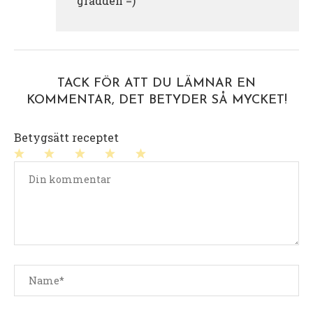
grädden =)
TACK FÖR ATT DU LÄMNAR EN
KOMMENTAR, DET BETYDER SÅ MYCKET!
Betygsätt receptet
1
2
3
4
5
stjärna
stjärnor
stjärnor
stjärnor
stjärnor