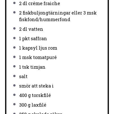
2
dl créme fraiche
2
fiskbuljongtärningar eller 3 msk
fiskfond/hummerfond
2
dl vatten
1
pkt saffran
1
kapsyl ljus rom
1
msk tomatpuré
1
tsk timjan
salt
smör att steka i
400 g
torskfilé
300 g
laxfilé