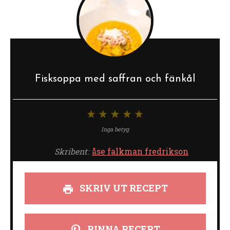
Fisksoppa med saffran och fänkål
1
2
3
4
5
stjärna
stjärnor
stjärnor
stjärnor
stjärnor
Inga betyg
Skribent:
åse falkman fredrikson
SKRIV UT RECEPT
PINNA RECEPT