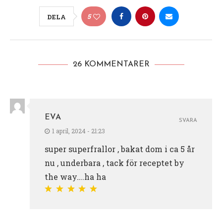
5
DELA
26 KOMMENTARER
EVA
SVARA
1 april, 2024 - 21:23
super superfrallor , bakat dom i ca 5 år
nu , underbara , tack för receptet by
the way….ha ha