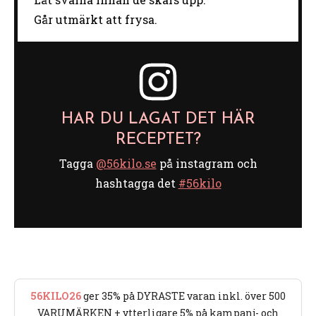
Går utmärkt att frysa.
HAR DU LAGAT DET HÄR
RECEPTET?
Tagga
@56kilo.se
på instagram och
hashtagga det
#56kilo
56KILO26
ger 35% på DYRASTE varan inkl. över 500
VARUMÄRKEN + ytterligare 5% på kampanj- och