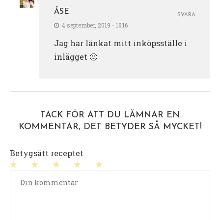
ÅSE
SVARA
4 september, 2019 - 16:16
Jag har länkat mitt inköpsställe i
inlägget 🙂
TACK FÖR ATT DU LÄMNAR EN
KOMMENTAR, DET BETYDER SÅ MYCKET!
Betygsätt receptet
1
2
3
4
5
stjärna
stjärnor
stjärnor
stjärnor
stjärnor