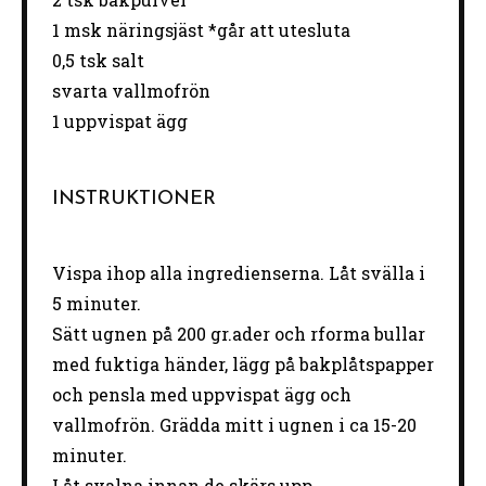
1
msk näringsjäst *går att utesluta
0
,5 tsk salt
svarta vallmofrön
1
uppvispat ägg
INSTRUKTIONER
Vispa ihop alla ingredienserna. Låt svälla i
5 minuter.
Sätt ugnen på 200 gr.ader och rforma bullar
med fuktiga händer, lägg på bakplåtspapper
och pensla med uppvispat ägg och
vallmofrön. Grädda mitt i ugnen i ca 15-20
minuter.
Låt svalna innan de skärs upp.