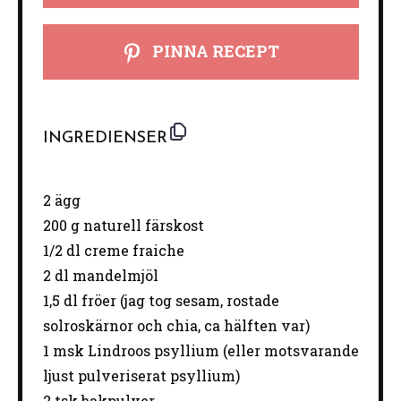
PINNA RECEPT
INGREDIENSER
2
ägg
200 g
naturell färskost
1/2
dl creme fraiche
2
dl mandelmjöl
1
,5 dl fröer (jag tog sesam, rostade
solroskärnor och chia, ca hälf
ten
var)
1
msk Lindroos psyllium (eller motsvarande
ljust pulveriserat psyllium)
2
tsk bakpulver