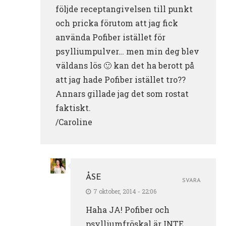
följde receptangivelsen till punkt
och pricka förutom att jag fick
använda Pofiber istället för
psylliumpulver… men min deg blev
väldans lös 🙂 kan det ha berott på
att jag hade Pofiber istället tro??
Annars gillade jag det som rostat
faktiskt.
/Caroline
ÅSE
SVARA
7 oktober, 2014 - 22:06
Haha JA! Pofiber och
psylliumfröskal är INTE