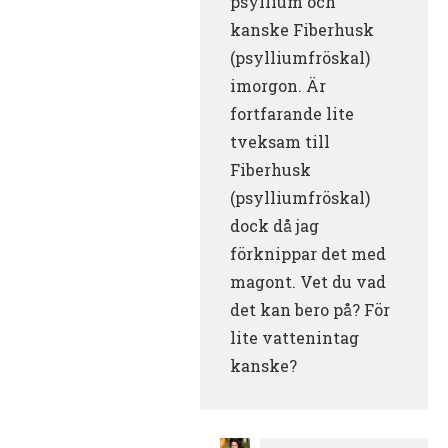
psyllium och
kanske Fiberhusk
(psylliumfröskal)
imorgon. Är
fortfarande lite
tveksam till
Fiberhusk
(psylliumfröskal)
dock då jag
förknippar det med
magont. Vet du vad
det kan bero på? För
lite vattenintag
kanske?