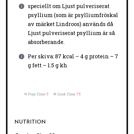
speciellt om Ljust pulveriserat
psyllium (som är psylliumfröskal
av märket Lindroos) används då
Ljust pulveriserat psyllium är så
absorberande.
Per skiva: 87 kcal – 4 g protein – 7
g fett – 1.5 g kh
Prep Time:
5
Cook Time:
75
NUTRITION