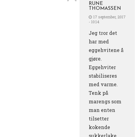
RUNE
THOMASSEN
17 september, 2017
- 10:14
Jeg tror det
har med
eggehvitene å
gjøre.
Eggehviter
stabiliseres
med varme.
Tenk på
marengs som
man enten
tilsetter
kokende
sukkerlake