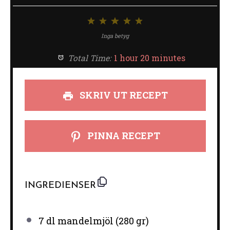
1
2
3
4
5
stjärna
stjärnor
stjärnor
stjärnor
stjärnor
Inga betyg
Total Time:
1 hour 20 minutes
SKRIV UT RECEPT
PINNA RECEPT
INGREDIENSER
7
dl mandelmjöl (
280
gr)