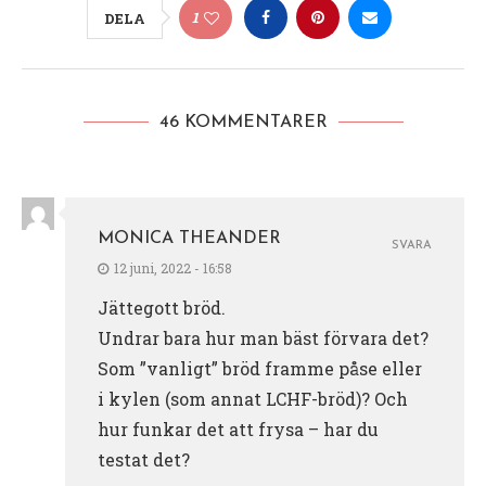
1
DELA
46 KOMMENTARER
MONICA THEANDER
SVARA
12 juni, 2022 - 16:58
Jättegott bröd.
Undrar bara hur man bäst förvara det?
Som ”vanligt” bröd framme påse eller
i kylen (som annat LCHF-bröd)? Och
hur funkar det att frysa – har du
testat det?