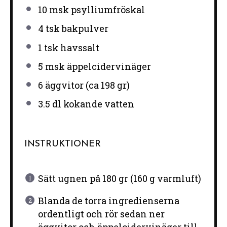
10
msk psylliumfröskal
4
tsk bakpulver
1
tsk havssalt
5
msk äppelcidervinäger
6
äggvitor (ca 198 gr)
3.5
dl kokande vatten
INSTRUKTIONER
Sätt ugnen på 180 gr (160 g varmluft)
Blanda de torra ingredienserna
ordentligt och rör sedan ner