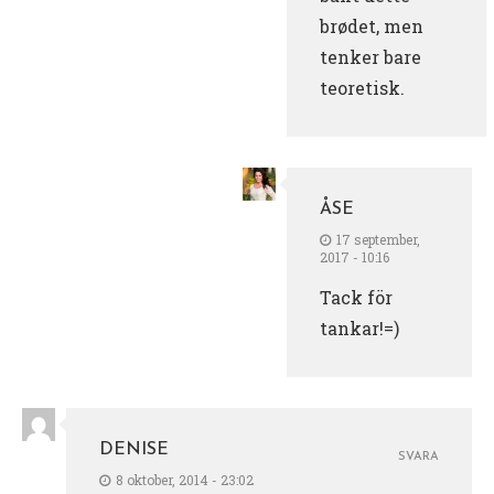
brødet, men
tenker bare
teoretisk.
ÅSE
17 september,
2017 - 10:16
Tack för
tankar!=)
DENISE
SVARA
8 oktober, 2014 - 23:02