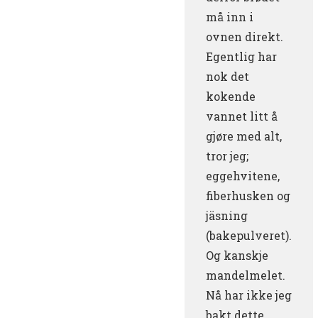
må inn i
ovnen direkt.
Egentlig har
nok det
kokende
vannet litt å
gjøre med alt,
tror jeg;
eggehvitene,
fiberhusken og
jäsning
(bakepulveret).
Og kanskje
mandelmelet.
Nå har ikke jeg
bakt dette