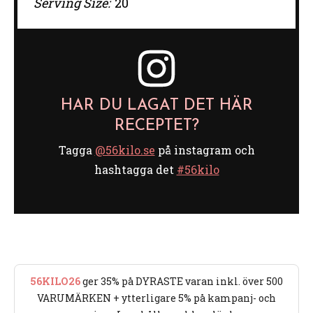
Serving Size:
20
HAR DU LAGAT DET HÄR
RECEPTET?
Tagga
@56kilo.se
på instagram och
hashtagga det
#56kilo
56KILO26
ger 35% på DYRASTE varan inkl. över 500
VARUMÄRKEN + ytterligare 5% på kampanj- och