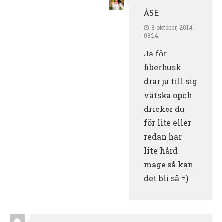
ÅSE
8 oktober, 2014 -
08:14
Ja för
fiberhusk
drar ju till sig
vätska opch
dricker du
för lite eller
redan har
lite hård
mage så kan
det bli så =)