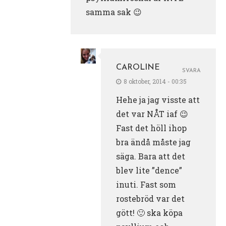
samma sak 😉
CAROLINE
SVARA
8 oktober, 2014 - 00:35
Hehe ja jag visste att
det var NÅT iaf 😉
Fast det höll ihop
bra ändå måste jag
säga. Bara att det
blev lite ”dence”
inuti. Fast som
rostebröd var det
gött! 🙂 ska köpa