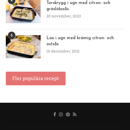
4
Torskrygg i ugn med citron- och
gräslökssås
20 november, 2023
5
Lax i ugn med krämig citron- och
ostsås
16 december, 2021
Fler populära recept