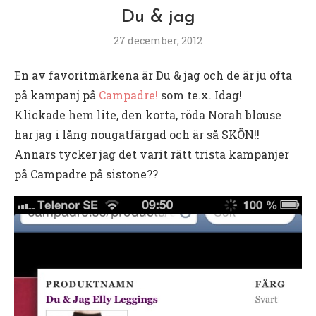
Du & jag
27 december, 2012
En av favoritmärkena är Du & jag och de är ju ofta
på kampanj på
Campadre!
som te.x. Idag!
Klickade hem lite, den korta, röda Norah blouse
har jag i lång nougatfärgad och är så SKÖN!!
Annars tycker jag det varit rätt trista kampanjer
på Campadre på sistone??