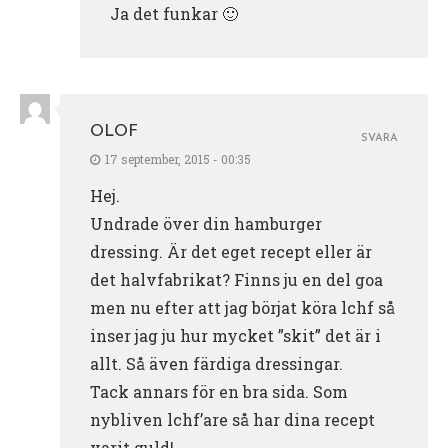
Ja det funkar 🙂
OLOF
SVARA
17 september, 2015 - 00:35
Hej.
Undrade över din hamburger
dressing. Är det eget recept eller är
det halvfabrikat? Finns ju en del goa
men nu efter att jag börjat köra lchf så
inser jag ju hur mycket ”skit” det är i
allt. Så även färdiga dressingar.
Tack annars för en bra sida. Som
nybliven lchf’are så har dina recept
varit guld!