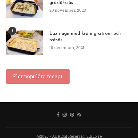
gräslökssås
20 november, 2023
5
Lax i ugn med krämig citron- och
ostsås
16 december, 2021
Fler populära recept
@2025 - All Right Reserved. 56kilo.se