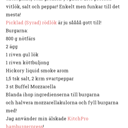
vitlök, salt och peppar! Enkelt men funkar till det
mesta!
Picklad (Syrad) rödlök
är ju såååå gott till!
Burgarna:
800 g nötfärs
2 ägg
1 riven gul lök
1 riven köttbuljong
Hickory liquid smoke arom
1,5 tsk salt, 2 krm svartpeppar
3 st Buffel Mozzarella
Blanda ihop ingredienserna till burgarna
och halvera mozzarellakulorna och fyll burgarna
med!
Jag använder min älskade
KitchPro
hamburgerpress
!