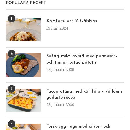
POPULÄRA RECEPT
1
Köttfärs- och Vitkålsfräs
16 maj, 2024
2
Saftig stekt lövbiff med parmesan-
och timjanrostad potatis
28 januari, 2025
3
Tacogratäng med köttfärs – världens
godaste recept
28 januari, 2020
4
Torskrygg i ugn med citron- och