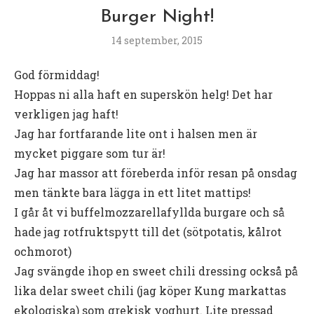
Burger Night!
14 september, 2015
God förmiddag!
Hoppas ni alla haft en superskön helg! Det har
verkligen jag haft!
Jag har fortfarande lite ont i halsen men är
mycket piggare som tur är!
Jag har massor att föreberda inför resan på onsdag
men tänkte bara lägga in ett litet mattips!
I går åt vi buffelmozzarellafyllda burgare och så
hade jag rotfruktspytt till det (sötpotatis, kålrot
ochmorot)
Jag svängde ihop en sweet chili dressing också på
lika delar sweet chili (jag köper Kung markattas
ekologiska) som grekisk yoghurt. Lite pressad