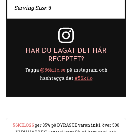
Serving Size:
5
HAR DU LAGAT DET HÄR
RECEPTET?
Tagga
@56kilo.se
på instagram och
hashtagga det
#56kilo
56KILO26
ger 35% på DYRASTE varan inkl. över 500