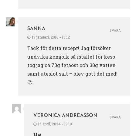
SANNA
SVARA
18 januari, 2018 - 10:12
Tack för detta recept! Jag försöker
undvika komjölk så istället för keso
tog jag ca 70g fetaost och 30g vatten
samt uteslöt salt – blev gott det med!
🙂
VERONICA ANDREASSON
SVARA
15 april, 2024 - 19:18
Hej