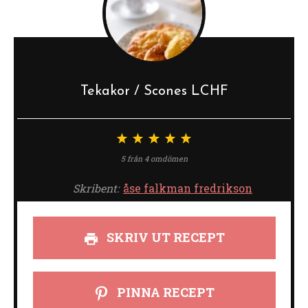
Tekakor / Scones LCHF
1
2
3
4
5
stjärna
stjärnor
stjärnor
stjärnor
stjärnor
5
från
4
omdömen
Skribent:
åse falkman fredrikson
SKRIV UT RECEPT
PINNA RECEPT