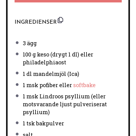
INGREDIENSER
3
ägg
100 g
keso (drygt
1
dl) eller
philadelphiaost
1
dl mandelmjöl (Ica)
1
msk pofiber eller
softbake
1
msk Lindroos psyllium (eller
motsvarande ljust pulveriserat
psyllium)
1
tsk bakpulver
salt