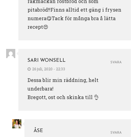
räkmackan rostbröd och som
pitabröd!!Finns alltid ett gäng i frysen
numera😋Tack för många bra å lätta
recept😍
SARI WONSELL
SVARA
26 juli, 2020 - 22:33
Dessa blir min räddning, helt
underbara!
Bregott, ost och skinka till 👌
ÅSE
SVARA