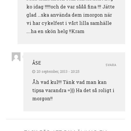
ko idag !!!!!och de var sååå fina !!! Jätte
glad …ska använda dem imorgon när
vi har cykelfest i vårt lilla samhälle
….ha en skön helg !!Kram
ÅSE
SVARA
20 september, 2013 - 20:25
Åh vad kul!!! Tänk vad man kan
tipsa varandra =))) Ha det så roligt i
morgon!!