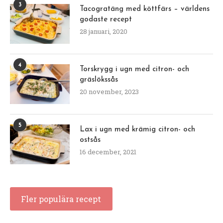
3
Tacogratäng med köttfärs – världens
godaste recept
28 januari, 2020
4
Torskrygg i ugn med citron- och
gräslökssås
20 november, 2023
5
Lax i ugn med krämig citron- och
ostsås
16 december, 2021
Fler populära recept