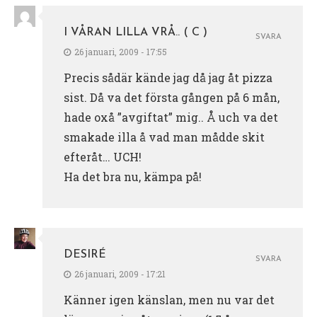
I VÅRAN LILLA VRÅ.. ( C )
SVARA
26 januari, 2009 - 17:55
Precis sådär kände jag då jag åt pizza
sist. Då va det första gången på 6 mån,
hade oxå ”avgiftat” mig.. Å uch va det
smakade illa å vad man mådde skit
efteråt… UCH!
Ha det bra nu, kämpa på!
DESIRÉ
SVARA
26 januari, 2009 - 17:21
Känner igen känslan, men nu var det