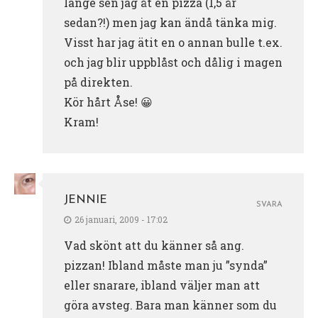
länge sen jag åt en pizza (1,5 år
sedan?!) men jag kan ändå tänka mig.
Visst har jag ätit en o annan bulle t.ex.
och jag blir uppblåst och dålig i magen
på direkten.
Kör hårt Åse! 😀
Kram!
JENNIE
SVARA
26 januari, 2009 - 17:02
Vad skönt att du känner så ang.
pizzan! Ibland måste man ju ”synda”
eller snarare, ibland väljer man att
göra avsteg. Bara man känner som du