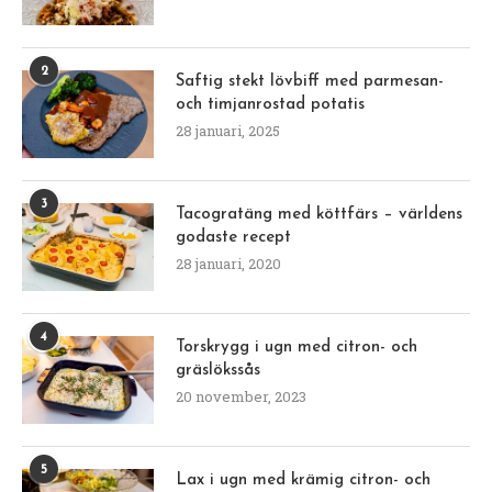
2
Saftig stekt lövbiff med parmesan-
och timjanrostad potatis
28 januari, 2025
3
Tacogratäng med köttfärs – världens
godaste recept
28 januari, 2020
4
Torskrygg i ugn med citron- och
gräslökssås
20 november, 2023
5
Lax i ugn med krämig citron- och