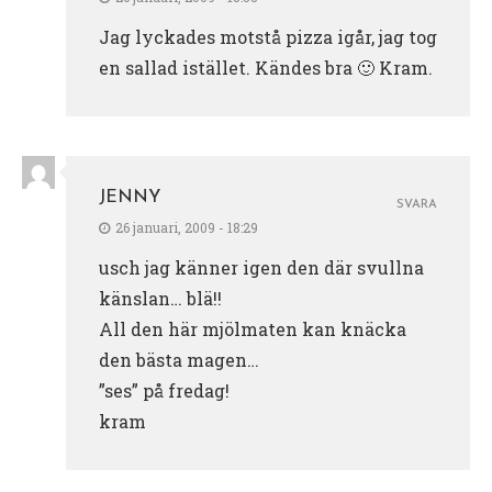
Jag lyckades motstå pizza igår, jag tog
en sallad istället. Kändes bra 🙂 Kram.
JENNY
SVARA
26 januari, 2009 - 18:29
usch jag känner igen den där svullna
känslan… blä!!
All den här mjölmaten kan knäcka
den bästa magen…
”ses” på fredag!
kram