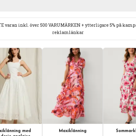
E varan inkl. över 500 VARUMÄRKEN + ytterligare 5% på kampan
reklamlänkar
iklänning med
Maxiklänning
Sommarkl