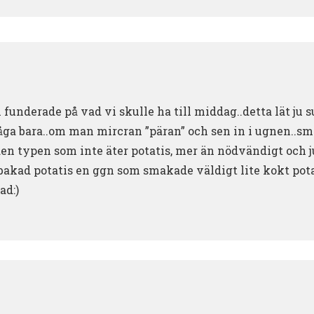
 funderade på vad vi skulle ha till middag..detta lät ju s
 fråga bara..om man mircran ”päran” och sen in i ugnen..
ju den typen som inte äter potatis, mer än nödvändigt och j
n bakad potatis en ggn som smakade väldigt lite kokt pot
ad:)