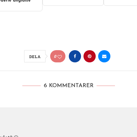
derie anglaise
0
DELA
6 KOMMENTARER