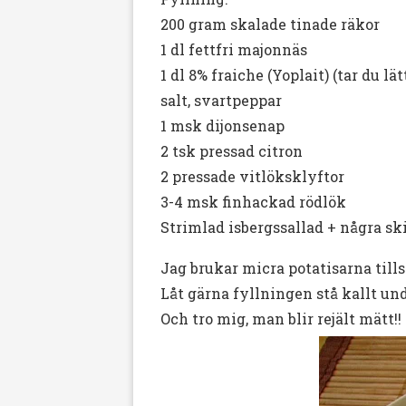
200 gram skalade tinade räkor
1 dl fettfri majonnäs
1 dl 8% fraiche (Yoplait) (tar du lä
salt, svartpeppar
1 msk dijonsenap
2 tsk pressad citron
2 pressade vitlöksklyftor
3-4 msk finhackad rödlök
Strimlad isbergssallad + några sk
Jag brukar micra potatisarna tills
Låt gärna fyllningen stå kallt un
Och tro mig, man blir rejält mätt!!