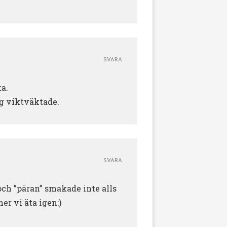
SVARA
ta.
ag viktväktade.
SVARA
.och ”päran” smakade inte alls
er vi äta igen:)