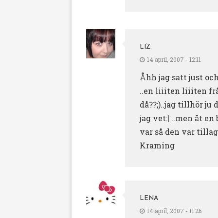
LIZ
14 april, 2007 - 12:11
Åhh jag satt just och
..en liiiten liiiten
då??;)..jag tillhör 
jag vet:| ..men åt e
var så den var tillag
Kraming
LENA
14 april, 2007 - 11:26