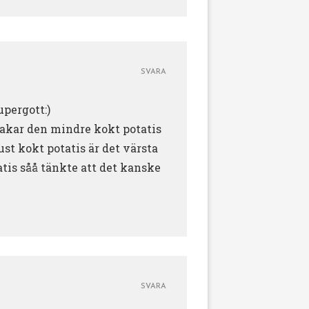
SVARA
upergott:)
smakar den mindre kokt potatis
ust kokt potatis är det värsta
atis såå tänkte att det kanske
SVARA