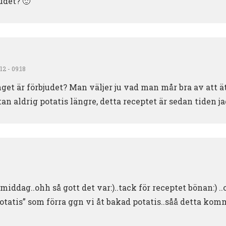
udet? 🙂
2 - 09:18
nget är förbjudet? Man väljer ju vad man mår bra av att ä
tan aldrig potatis längre, detta receptet är sedan tiden j
middag..ohh så gott det var:)..tack för receptet bönan:) .
tatis” som förra ggn vi åt bakad potatis..såå detta komm