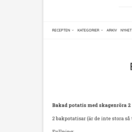
RECEPTEN
KATEGORIER
ARKIV
NYHET
Bakad potatis med skagenröra 2 
2 bakpotatisar (är de inte stora så t
Fyllning: