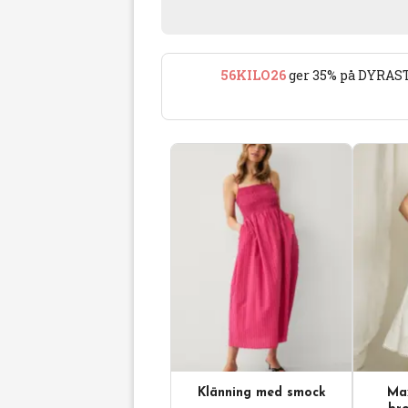
56KILO26
ger 35% på DYRAST
Klänning med smock
Max