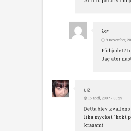
Är inte potatis förbj
ÅSE
9 november, 201
Förbjudet? I
Jag äter näs
LIZ
15 april, 2007 - 00:29
Detta blev kvällens 
lika mycket ”kokt po
kraaami