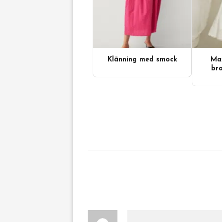
Klänning med smock
Max
Videoinnehåll
bro