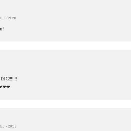
013 - 21:20
m!
IG!!!!!!!
❤❤❤
013 - 20:58