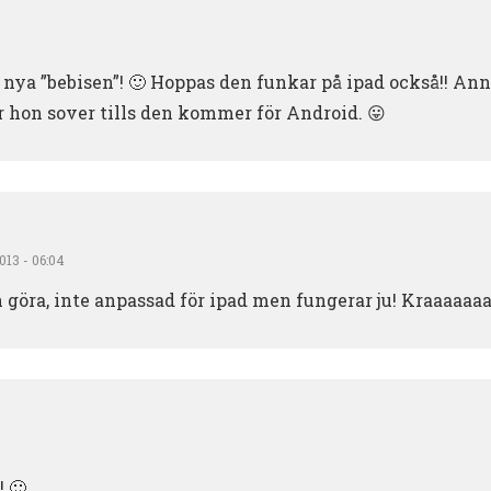
l nya ”bebisen”! 🙂 Hoppas den funkar på ipad också!! Ann
r hon sover tills den kommer för Android. 😛
013 - 06:04
 göra, inte anpassad för ipad men fungerar ju! Kraaaaaa
! 🙂