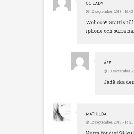
CC LADY
12 september, 2013 - 16:42
Wohooo!! Grattis til
iphone och surfa nä
ÅSE
13 september, 2
Jadå ska den
MATHILDA
12 september, 2013 - 14:21
Hurra för dig! Så kul