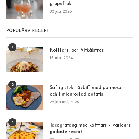
grapefrukt
30 juli, 2026
POPULÄRA RECEPT
1
Köttfärs- och Vitkålsfräs
16 maj, 2024
2
Saftig stekt lövbiff med parmesan-
och timjanrostad potatis
28 januari, 2025
3
Tacogratäng med köttfärs – världens
godaste recept