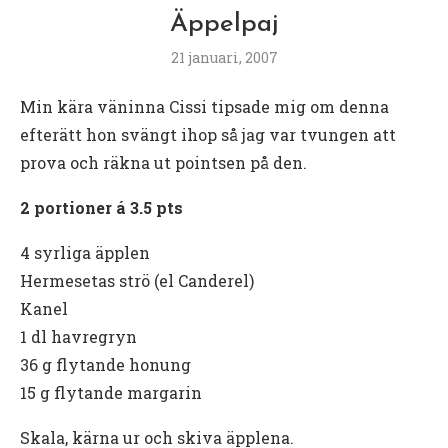
Äppelpaj
21 januari, 2007
Min kära väninna Cissi tipsade mig om denna
efterätt hon svängt ihop så jag var tvungen att
prova och räkna ut pointsen på den.
2 portioner á 3.5 pts
4 syrliga äpplen
Hermesetas strö (el Canderel)
Kanel
1 dl havregryn
36 g flytande honung
15 g flytande margarin
Skala, kärna ur och skiva äpplena.