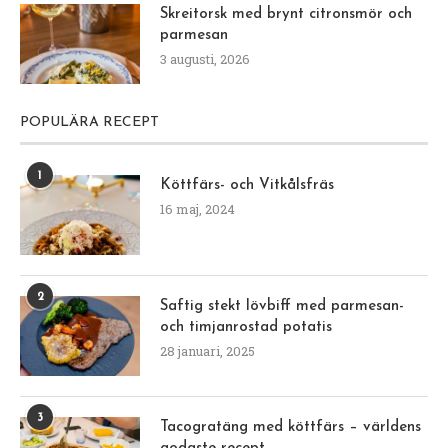
Skreitorsk med brynt citronsmör och
parmesan
3 augusti, 2026
POPULÄRA RECEPT
1
Köttfärs- och Vitkålsfräs
16 maj, 2024
2
Saftig stekt lövbiff med parmesan-
och timjanrostad potatis
28 januari, 2025
3
Tacogratäng med köttfärs – världens