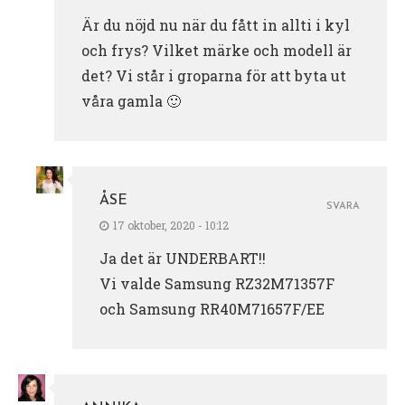
Är du nöjd nu när du fått in allti i kyl
och frys? Vilket märke och modell är
det? Vi står i groparna för att byta ut
våra gamla 🙂
ÅSE
SVARA
17 oktober, 2020 - 10:12
Ja det är UNDERBART!!
Vi valde Samsung RZ32M71357F
och Samsung RR40M71657F/EE