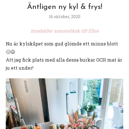
Äntligen ny kyl & frys!
16 oktober, 2020
Innehåller annonslänk till Ellos
Nu är kylskåpet som gud glömde ett minne blott
🥴😅
Att jag fick plats med alla dessa burkar OCH mat är
ju ett under!