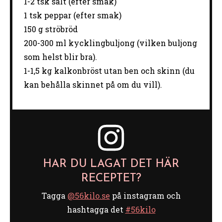
1
-
2
tsk salt (efter smak)
1
tsk peppar (efter smak)
150 g
ströbröd
200
-
300
ml kycklingbuljong (vilken buljong
som helst blir bra).
1
-
1
,5 kg kalkonbröst utan ben och skinn (du
kan behålla skinnet på om du vill).
HAR DU LAGAT DET HÄR
RECEPTET?
Tagga
@56kilo.se
på instagram och
hashtagga det
#56kilo