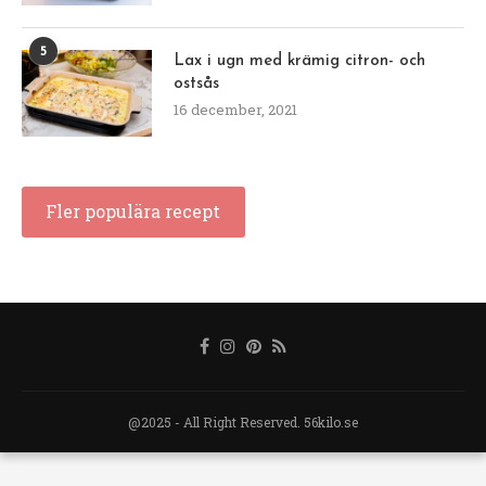
5
Lax i ugn med krämig citron- och
ostsås
16 december, 2021
Fler populära recept
@2025 - All Right Reserved. 56kilo.se