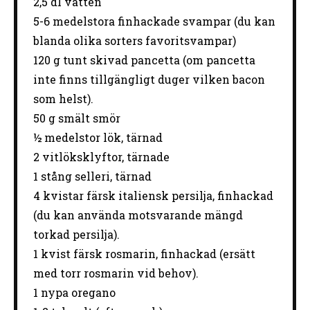
2
,5 dl vatten
5
-
6
medelstora finhackade svampar (du kan
blanda olika sorters favoritsvampar)
120 g
tunt skivad pancetta (om pancetta
inte finns tillgängligt duger vilken bacon
som helst).
50 g
smält smör
½
medelstor lök, tärnad
2
vitlöksklyftor, tärnade
1
stång selleri, tärnad
4
kvistar färsk italiensk persilja, finhackad
(du kan använda motsvarande mängd
torkad persilja).
1
kvist färsk rosmarin, finhackad (ersätt
med torr rosmarin vid behov).
1
nypa oregano