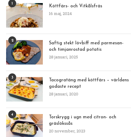
1
Köttfärs- och Vitkålsfräs
16 maj, 2024
2
Saftig stekt lövbiff med parmesan-
och timjanrostad potatis
28 januari, 2025
3
Tacogratäng med köttfärs – världens
godaste recept
28 januari, 2020
4
Torskrygg i ugn med citron- och
gräslökssås
20 november, 2023