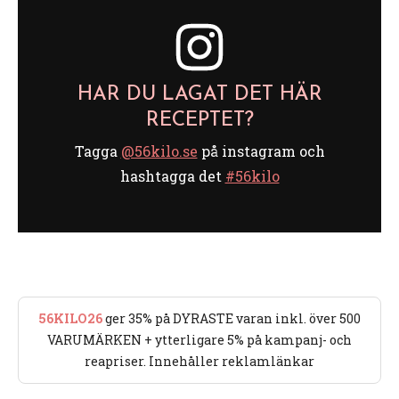
HAR DU LAGAT DET HÄR
RECEPTET?
Tagga
@56kilo.se
på instagram och
hashtagga det
#56kilo
56KILO26
ger 35% på DYRASTE varan inkl. över 500
VARUMÄRKEN + ytterligare 5% på kampanj- och
reapriser. Innehåller reklamlänkar