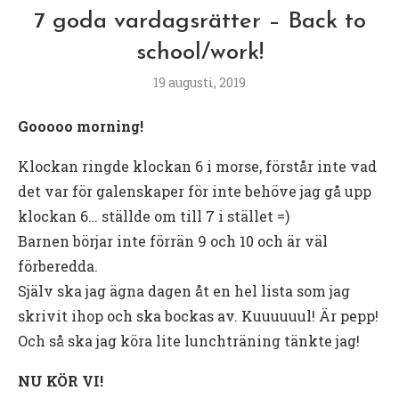
7 goda vardagsrätter – Back to
school/work!
19 augusti, 2019
Gooooo morning!
Klockan ringde klockan 6 i morse, förstår inte vad
det var för galenskaper för inte behöve jag gå upp
klockan 6… ställde om till 7 i stället =)
Barnen börjar inte förrän 9 och 10 och är väl
förberedda.
Själv ska jag ägna dagen åt en hel lista som jag
skrivit ihop och ska bockas av. Kuuuuuul! Är pepp!
Och så ska jag köra lite lunchträning tänkte jag!
NU KÖR VI!