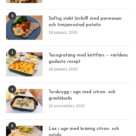
2
Saftig stekt lövbiff med parmesan-
och timjanrostad potatis
28 januari, 2025
3
Tacogratäng med köttfärs – världens
godaste recept
28 januari, 2020
4
Torskrygg i ugn med citron- och
gräslökssås
20 november, 2023
5
Lax i ugn med krämig citron- och
ostsås