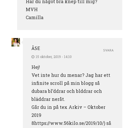
Har du något bra knep till mig?
MVH
Camilla
ÅSE
SVARA
15 oktober, 2019 - 14:10
Hej!
Vet inte hur du menar? Jag har ett
infinite scroll på min blogg så
dubara bl’ddrar och blddrar och
bläddrar neråt.
Går du in på tex Arkiv – Oktober
2019
8https://www.56kilo.se/2019/10/) så