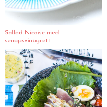
Sallad Nicoise med
senapsvinägrett