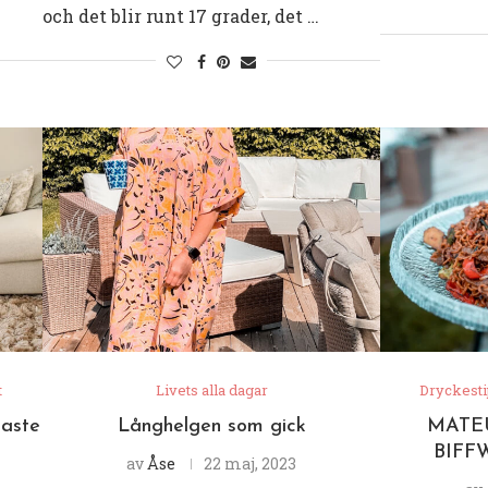
och det blir runt 17 grader, det …
t
Livets alla dagar
Dryckesti
aste
Långhelgen som gick
MATEUS
BIFF
av
Åse
22 maj, 2023