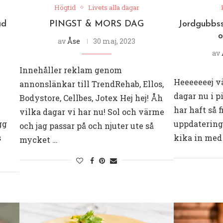
Högtid
Livets alla dagar
ad
PINGST & MORS DAG
Jordgubbss
o
av
Åse
30 maj, 2023
av
Innehåller reklam genom
Heeeeeeej vä
annonslänkar till TrendRehab, Ellos,
dagar nu i p
Bodystore, Cellbes, Jotex Hej hej! Åh
har haft så 
vilka dagar vi har nu! Sol och värme
gg
uppdatering 
och jag passar på och njuter ute så
s
kika in med
mycket …