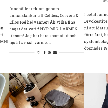
av
Innehåller reklam genom
I betalt an
annonslänkar till Cellbes, Cervera &
Dryckestipse
Ellos Hej hej vänner! Åh vilka fina
en
ni att Mateu
dagar det varit! NYP-MIG-I-ARMEN
tt
förra året, h
liksom! Jag har bara zoomat ut och
 SMHI
systembolag
njutit av sol, värme, …
öppnades 19