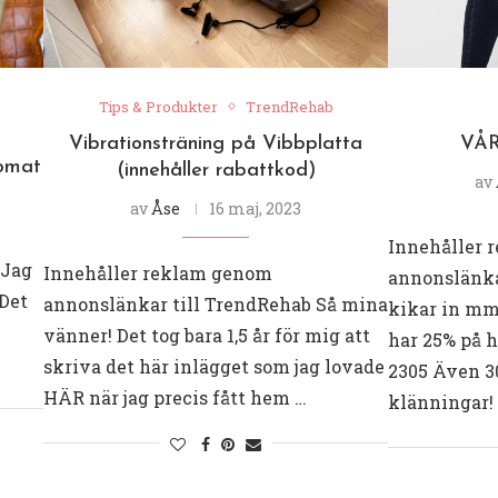
Tips & Produkter
TrendRehab
Vibrationsträning på Vibbplatta
VÅR
omat
(innehåller rabattkod)
av
av
Åse
16 maj, 2023
Innehåller 
 Jag
Innehåller reklam genom
annonslänkar
 Det
annonslänkar till TrendRehab Så mina
kikar in mm
vänner! Det tog bara 1,5 år för mig att
har 25% på 
skriva det här inlägget som jag lovade
2305 Även 3
HÄR när jag precis fått hem …
klänningar!