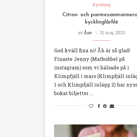
Kyckling
Citron- och parmesanmariner
kycklinglårfilé
av
Åse
31 maj, 2023
God kväll fina ni! Åh är så glad!
Finaste Jenny (Matbubbel på
instagram) som vi hälsade på i
Klimpfjäll i mars (Klimpfjäll inlä
1 och Klimpfjäll inlägg 2) har nys
bokat biljetter …