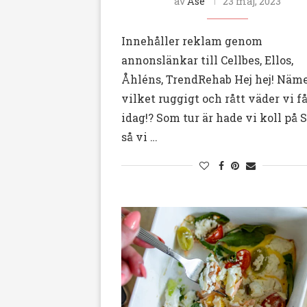
av
Åse
23 maj, 2023
Innehåller reklam genom
annonslänkar till Cellbes, Ellos,
Åhléns, TrendRehab Hej hej! Näm
vilket ruggigt och rått väder vi få
idag!? Som tur är hade vi koll på
så vi …