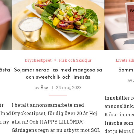
Dryckestipset
Fisk och Skaldjur
Livets all
ästa
Sojamarinerad lax med mangosalsa
Sommar
och sweetchili- och limesås
av
av
Åse
24 maj, 2023
Innehåller 
ir
I betalt annonssamarbete med
annonslänkar
llnad
Dryckestipset, för dig över 20 år Hej
Kikar in med
n ny
alla ni! Och HAPPY LILLÖRDA’!
fräscha som
Gårdagens regn är nu utbytt mot SOL
det ju Mors 