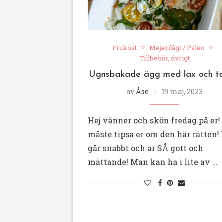
Frukost
Mejerilågt / Paleo
Tillbehör, övrigt
Ugnsbakade ägg med lax och t
av
Åse
19 maj, 2023
Hej vänner och skön fredag på er!
måste tipsa er om den här rätten!
går snabbt och är SÅ gott och
mättande! Man kan ha i lite av …