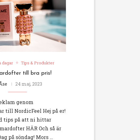
a dagar
Tips & Produkter
dofter till bra pris!
Åse
24 maj, 2023
reklam genom
 till NordicFeel Hej på er!
 tips på att ni hittar
mardofter HÄR Och så är
Dag på söndag! Mors …