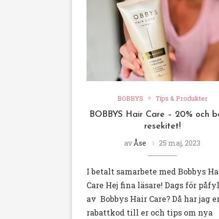
BOBBYS
Tips & Produkter
BOBBYS Hair Care – 20% och b
resekitet!
av
Åse
25 maj, 2023
I betalt samarbete med Bobbys Ha
Care Hej fina läsare! Dags för påfy
av Bobbys Hair Care? Då har jag e
rabattkod till er och tips om nya