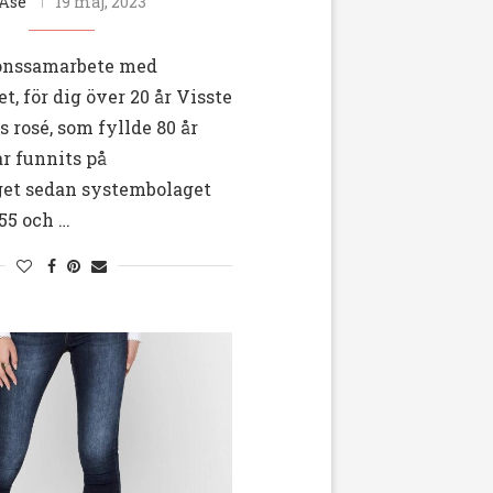
Åse
19 maj, 2023
nonssamarbete med
t, för dig över 20 år Visste
s rosé, som fyllde 80 år
ar funnits på
et sedan systembolaget
55 och …