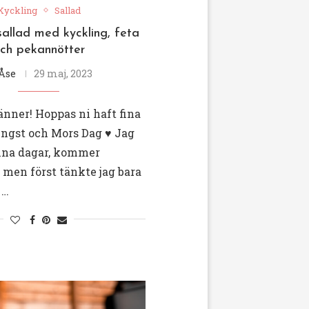
Kyckling
Sallad
allad med kyckling, feta
ch pekannötter
Åse
29 maj, 2023
nner! Hoppas ni haft fina
ingst och Mors Dag ♥️ Jag
fina dagar, kommer
men först tänkte jag bara
 …