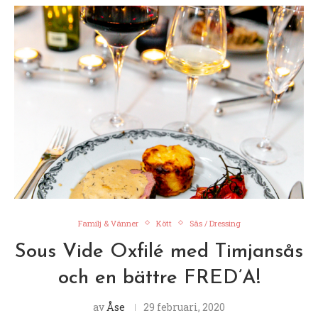
Familj & Vänner
Kött
Sås / Dressing
Sous Vide Oxfilé med Timjansås
och en bättre FRED’A!
av
Åse
29 februari, 2020