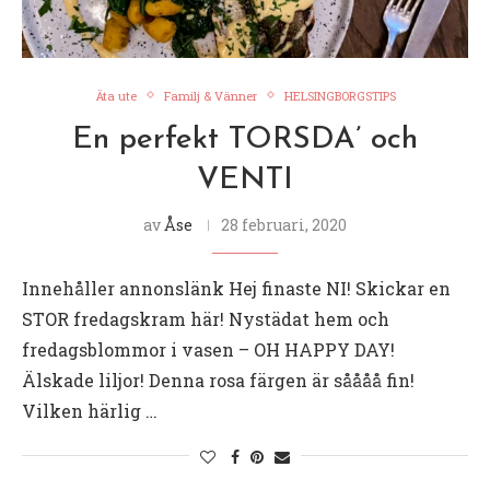
Äta ute
Familj & Vänner
HELSINGBORGSTIPS
En perfekt TORSDA’ och
VENTI
av
Åse
28 februari, 2020
Innehåller annonslänk Hej finaste NI! Skickar en
STOR fredagskram här! Nystädat hem och
fredagsblommor i vasen – OH HAPPY DAY!
Älskade liljor! Denna rosa färgen är såååå fin!
Vilken härlig …