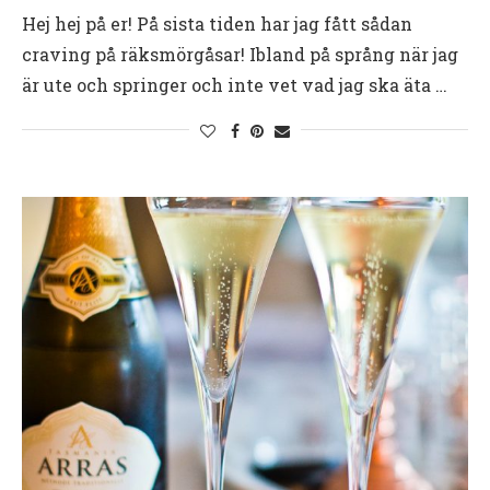
Hej hej på er! På sista tiden har jag fått sådan
craving på räksmörgåsar! Ibland på språng när jag
är ute och springer och inte vet vad jag ska äta …