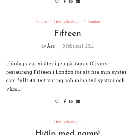
Äta ute
Livets alla dagar
London
Fifteen
av
Åse
9 februari, 2011
I lördags var vi åter igen på Jamie Olivers
restaurang Fifteen i London för att fira min syster
som fyllt 40. Det var jag och mina två systrar och
våra …
Livets alla dagar
Hjälp med namn!