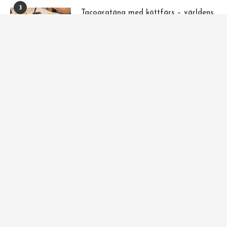
3
Tacogratäng med köttfärs – världens
godaste recept
28 januari, 2020
4
Torskrygg i ugn med citron- och
gräslökssås
20 november, 2023
5
Lax i ugn med krämig citron- och
ostsås
16 december, 2021
Fler populära recept