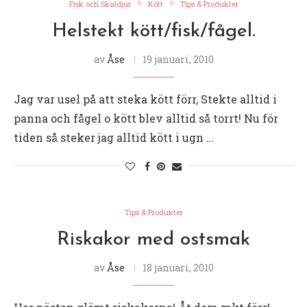
Fisk och Skaldjur
Kött
Tips & Produkter
Helstekt kött/fisk/fågel.
av
Åse
19 januari, 2010
Jag var usel på att steka kött förr, Stekte alltid i
panna och fågel o kött blev alltid så torrt! Nu för
tiden så steker jag alltid kött i ugn …
Tips & Produkter
Riskakor med ostsmak
av
Åse
18 januari, 2010