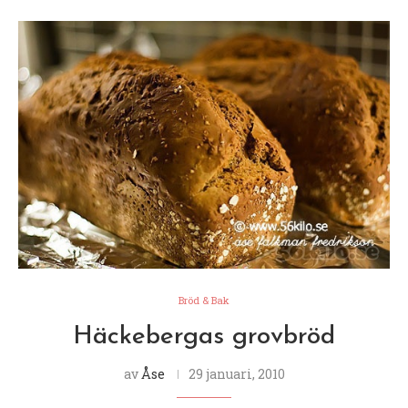
Bröd & Bak
Häckebergas grovbröd
av
Åse
29 januari, 2010