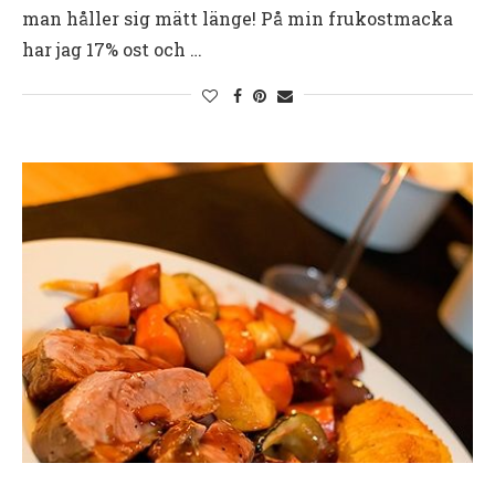
man håller sig mätt länge! På min frukostmacka
har jag 17% ost och …