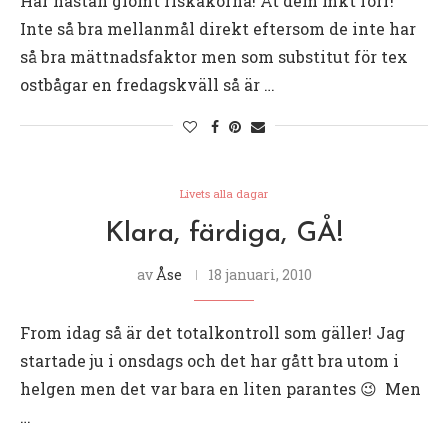
Har nästan glömt riskakorna! Åt dem mkt förr!
Inte så bra mellanmål direkt eftersom de inte har
så bra mättnadsfaktor men som substitut för tex
ostbågar en fredagskväll så är …
Livets alla dagar
Klara, färdiga, GÅ!
av
Åse
18 januari, 2010
From idag så är det totalkontroll som gäller! Jag
startade ju i onsdags och det har gått bra utom i
helgen men det var bara en liten parantes 😉 Men
…