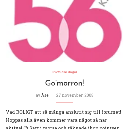
Livets alla dagar
Go’morron!
av
Åse
27 november, 2008
Vad ROLIGT att så många anslutit sig till forumet!
Hoppas alla även kommer vara något så när
aktiva! 😉 Satt i morse och räknade ihop pointsen