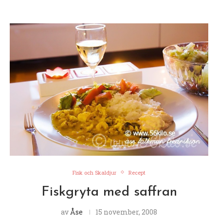
Fisk och Skaldjur
Recept
Fiskgryta med saffran
av
Åse
15 november, 2008