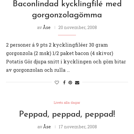
Baconlindad kycklingfilé med
gorgonzolagömma
av
Åse
20 november, 2008
2 personer á 9 pts 2 kycklingfiléer 30 gram
gorgonzola (2 msk) 1/2 paket bacon (4 skivor)
Potatis Gör djupa snitt i kycklingen och göm bitar
av gorgonzolan och rulla …
Livets alla dagar
Peppad, peppad, peppad!
av
Åse
17 november, 2008