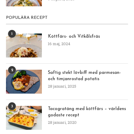
POPULÄRA RECEPT
1
Köttfärs- och Vitkålsfräs
16 maj, 2024
2
Saftig stekt lövbiff med parmesan-
och timjanrostad potatis
28 januari, 2025
3
Tacogratäng med köttfärs – världens
godaste recept
28 januari, 2020