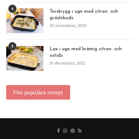
4
Torskrygg i ugn med citron- och
gräslökssås
20 november, 2023
5
Lax i ugn med krämig citron- och
ostsås
16 december, 2021
Fler populära recept