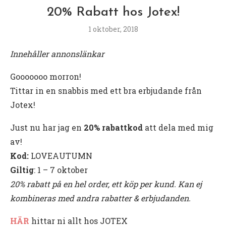
20% Rabatt hos Jotex!
1 oktober, 2018
Innehåller annonslänkar
Gooooooo morron!
Tittar in en snabbis med ett bra erbjudande från
Jotex!
Just nu har jag en
20% rabattkod
att dela med mig
av!
Kod:
LOVEAUTUMN
Giltig
: 1 – 7 oktober
20% rabatt på en hel order, ett köp per kund. Kan ej
kombineras med andra rabatter & erbjudanden.
HÄR
hittar ni allt hos JOTEX