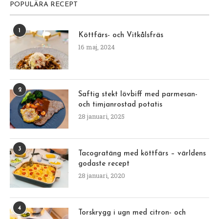
POPULÄRA RECEPT
1
Köttfärs- och Vitkålsfräs
16 maj, 2024
2
Saftig stekt lövbiff med parmesan-
och timjanrostad potatis
28 januari, 2025
3
Tacogratäng med köttfärs – världens
godaste recept
28 januari, 2020
4
Torskrygg i ugn med citron- och