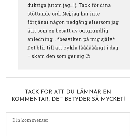
duktiga (utom jag…!). Tack för dina
stöttande ord. Nej, jag har inte
förtjänat någon nedgång eftersom jag
ätit som en besatt av outgrundlig
anledning… *besviken på mig själv*
Det blir till att cykla låååååångt i dag
– skam den som ger sig 😉
TACK FÖR ATT DU LÄMNAR EN
KOMMENTAR, DET BETYDER SÅ MYCKET!