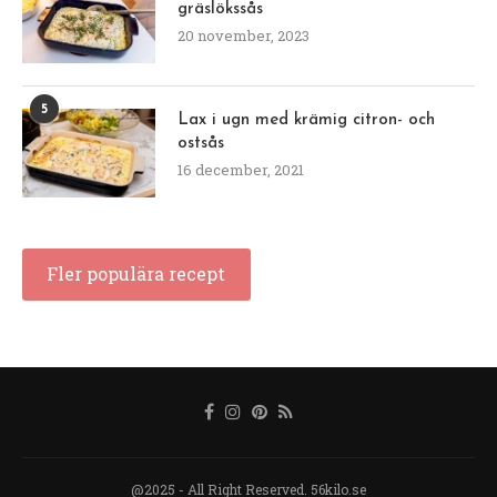
gräslökssås
20 november, 2023
5
Lax i ugn med krämig citron- och
ostsås
16 december, 2021
Fler populära recept
@2025 - All Right Reserved. 56kilo.se