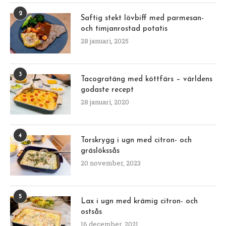
2
Saftig stekt lövbiff med parmesan-
och timjanrostad potatis
28 januari, 2025
3
Tacogratäng med köttfärs – världens
godaste recept
28 januari, 2020
4
Torskrygg i ugn med citron- och
gräslökssås
20 november, 2023
5
Lax i ugn med krämig citron- och
ostsås
16 december, 2021