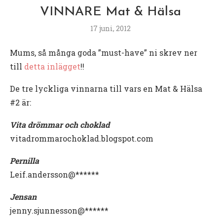
VINNARE Mat & Hälsa
17 juni, 2012
Mums, så många goda ”must-have” ni skrev ner
till
detta inlägget
!!
De tre lyckliga vinnarna till vars en Mat & Hälsa
#2 är:
Vita drömmar och choklad
vitadrommarochoklad.blogspot.com
Pernilla
Leif.andersson@******
Jensan
jenny.sjunnesson@******