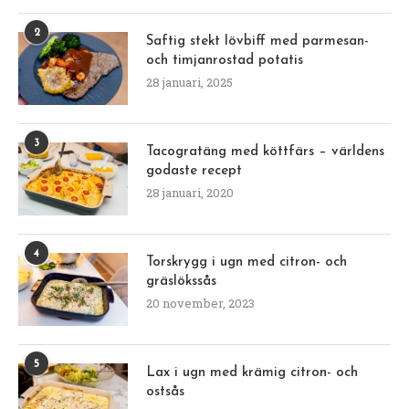
2
Saftig stekt lövbiff med parmesan-
och timjanrostad potatis
28 januari, 2025
3
Tacogratäng med köttfärs – världens
godaste recept
28 januari, 2020
4
Torskrygg i ugn med citron- och
gräslökssås
20 november, 2023
5
Lax i ugn med krämig citron- och
ostsås