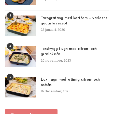
3
Tacogratäng med köttfärs – världens
godaste recept
28 januari, 2020
4
Torskrygg i ugn med citron- och
gräslökssås
20 november, 2023
5
Lax i ugn med krämig citron- och
ostsås
16 december, 2021