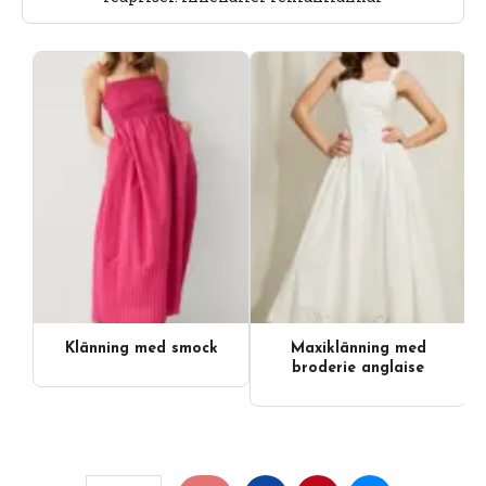
Klänning med smock
Maxiklänning med
Videoinnehåll
broderie anglaise