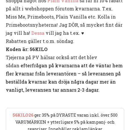
shoppa något hos
Plain Vanilla
så får ni 10% rabatt
på allt i webshoppen förutom kvarnarna. T.ex.
Miss Me, Primeboots, Plain Vanilla etc. Kolla in
Primebootsnyheterna! Jag DÖR, så mycket fint där
jag vill ha!
Dessa
vill jag ha t.ex. ♥︎
Rabatten gäller t.o.m. söndag.
Koden är: 56KILO
Tjejerna på PV hälsar också att det blev
sådan
efterfrågan på kvarnarna att de väntar hem
fler kvarnar från leverantören – så leveransen på
beställda kvarnar kan dröja några dagar mer än
vanligt, leveransen tar annars 2-3 dagar.
56KILO26
ger 35% på DYRASTE varan inkl. över 500
VARUMÄRKEN + ytterligare 5% på kampanj- och
reapriser. Innehåller reklamlänkar