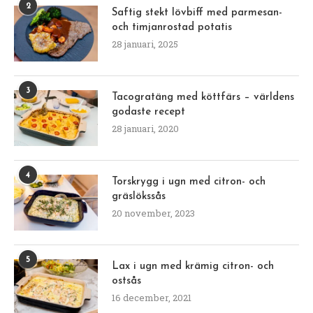
2
Saftig stekt lövbiff med parmesan-
och timjanrostad potatis
28 januari, 2025
3
Tacogratäng med köttfärs – världens
godaste recept
28 januari, 2020
4
Torskrygg i ugn med citron- och
gräslökssås
20 november, 2023
5
Lax i ugn med krämig citron- och
ostsås
16 december, 2021