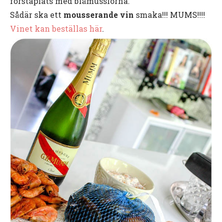
förstaplats med blåmusslorna.
Sådär ska ett
mousserande vin
smaka!!! MUMS!!!!
Vinet kan beställas här
.