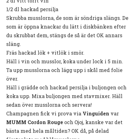
2 dl vitt torrt vin
1/2 dl hackad persilja
Skrubba musslorna, de som är söndriga slängs. De
som är öppna knackar du lätt i diskbänken efter
du skrubbat dem, stängs de så är det OK annars
släng.
Fräs hackad lök + vitlök i smör.
Häll i vin och musslor, koka under lock i 5 min.
Ta upp musslorna och lägg upp i skål med folie
över.
Häll i grädde och hackad persilja i buljongen och
koka upp. Mixa buljongen med stavmixer. Häll
sedan över musslorna och servera!
Champagnen fick vi prova via
Vinguiden
var
MUMM Cordon Rouge
och Ojoj, kanske var det
bästa med hela måltiden? OK då, på delad