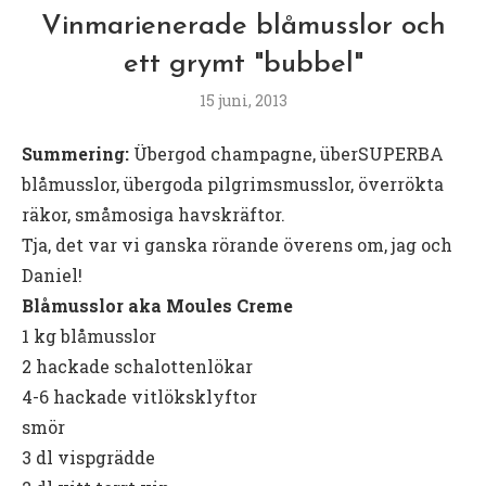
Vinmarienerade blåmusslor och
ett grymt "bubbel"
15 juni, 2013
Summering:
Übergod champagne, überSUPERBA
blåmusslor, übergoda pilgrimsmusslor, överrökta
räkor, småmosiga havskräftor.
Tja, det var vi ganska rörande överens om, jag och
Daniel!
Blåmusslor aka Moules Creme
1 kg blåmusslor
2 hackade schalottenlökar
4-6 hackade vitlöksklyftor
smör
3 dl vispgrädde