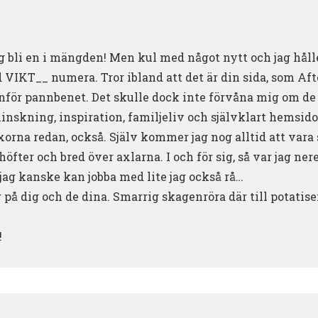
g bli en i mängden! Men kul med något nytt och jag hålle
 VIKT__ numera. Tror ibland att det är din sida, som Aft
anför pannbenet. Det skulle dock inte förvåna mig om de g
inskning, inspiration, familjeliv och självklart hemsidor
orna redan, också. Själv kommer jag nog alltid att vara s
fter och bred över axlarna. I och för sig, så var jag ner
 jag kanske kan jobba med lite jag också rå…
g på dig och de dina. Smarrig skagenröra där till potati
!