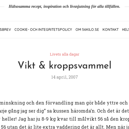
Hälsosamma recept, inspiration och livsnjutning för alla tillfällen.
SBREV
COOKIE- OCH INTEGRITETSPOLICY
OM 56KILO.SE
KONTAKT
HEL
Livets alla dagar
Vikt & kroppsvammel
14 april, 2007
ktminskning och den förvandling man gör både yttre och 
rje gång jag ser dig” sa kussen häromda’n. Och det är det 
heller! Jag har ju 8-9 kg kvar till målvikt 56 så den kro
56 utan det är lite extra vaddering det är allt. Men när