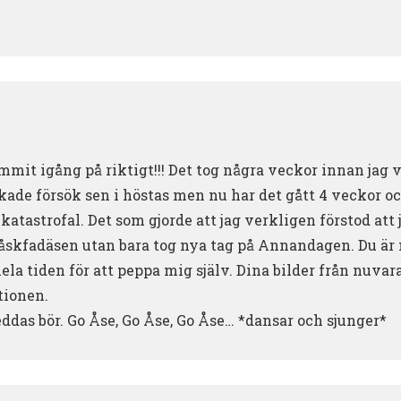
mit igång på riktigt!!! Det tog några veckor innan jag v
kade försök sen i höstas men nu har det gått 4 veckor oc
katastrofal. Det som gjorde att jag verkligen förstod att j
påskfadäsen utan bara tog nya tag på Annandagen. Du är 
hela tiden för att peppa mig själv. Dina bilder från nuvar
tionen.
ddas bör. Go Åse, Go Åse, Go Åse… *dansar och sjunger*