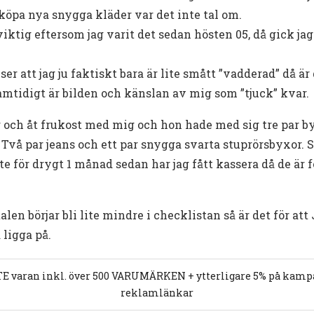
 köpa nya snygga kläder var det inte tal om.
tig eftersom jag varit det sedan hösten 05, då gick jag u
ser att jag ju faktiskt bara är lite smått ”vadderad” då ä
mtidigt är bilden och känslan av mig som ”tjuck” kvar.
r och åt frukost med mig och hon hade med sig tre par 
. Två par jeans och ett par snygga svarta stuprörsbyxor. S
te för drygt 1 månad sedan har jag fått kassera då de är f
alen börjar bli lite mindre i checklistan så är det för at
 ligga på.
E varan inkl. över 500 VARUMÄRKEN + ytterligare 5% på kampan
reklamlänkar