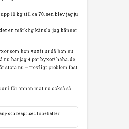
pp 10 kg till ca 70, sen blev jag ju
r det en märklig känsla. jag känner
byxor som hon vuxit ur då hon nu
å nu har jag 4 par byxor! haha, de
ör stora nu – trevligt problem fast
t Juni får annan mat nu också så
j- och reapriser. Innehåller