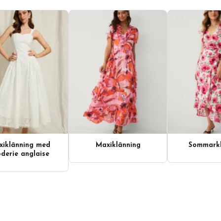
iklänning med
Maxiklänning
Sommarkl
derie anglaise