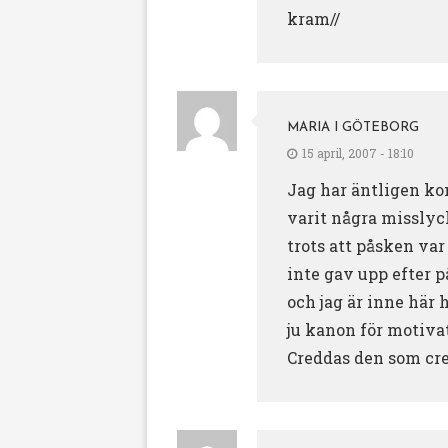
kram//
MARIA I GÖTEBORG
15 april, 2007 - 18:10
Jag har äntligen kom
varit några misslyc
trots att påsken var 
inte gav upp efter 
och jag är inne här 
ju kanon för motiva
Creddas den som cre