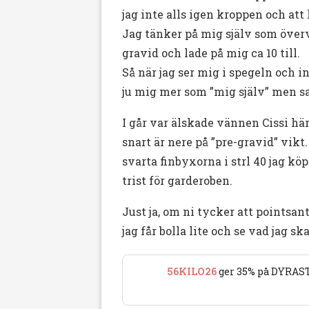
jag inte alls igen kroppen och att
Jag tänker på mig själv som övervik
gravid och lade på mig ca 10 till.
Så när jag ser mig i spegeln och in
ju mig mer som ”mig själv” men sa
I går var älskade vännen Cissi hä
snart är nere på ”pre-gravid” vikt
svarta finbyxorna i strl 40 jag köp
trist för garderoben.
Just ja, om ni tycker att pointsant
jag får bolla lite och se vad jag ska
56KILO26
ger 35% på DYRAST