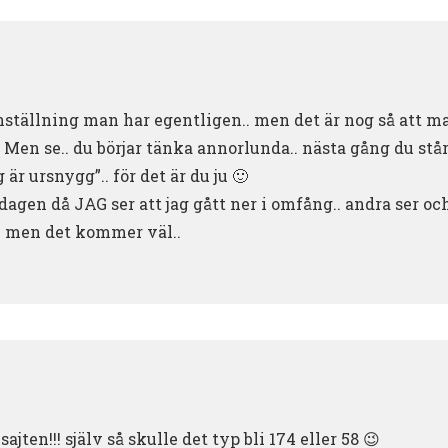
nställning man har egentligen.. men det är nog så att ma
! Men se.. du börjar tänka annorlunda.. nästa gång du står
g är ursnygg”.. för det är du ju 🙂
 dagen då JAG ser att jag gått ner i omfång.. andra ser oc
.. men det kommer väl..
jten!!! själv så skulle det typ bli 174 eller 58 😉