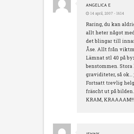
ANGELICA E
14 april, 2007 - 16:14
Raring, du kan aldri
allt heter något med
det blingar till inn
Åse. Allt från viktm
Lämnat stl 40 på byx
benstommen. Stora hö
graviditeter, så ok…
Fortsatt trevlig hel
fräscht ut på bilden.
KRAM, KRAAAAM!!