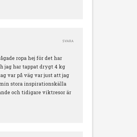
SVARA
ågade ropa hej för det har
h jag har tappat drygt 4 kg
ag var på väg var just att jag
min stora inspirationskälla
ande och tidigare viktresor är