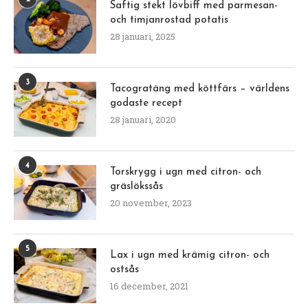
Saftig stekt lövbiff med parmesan-
och timjanrostad potatis
28 januari, 2025
3
Tacogratäng med köttfärs – världens
godaste recept
28 januari, 2020
4
Torskrygg i ugn med citron- och
gräslökssås
20 november, 2023
5
Lax i ugn med krämig citron- och
ostsås
16 december, 2021