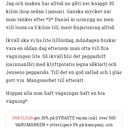
Jag och maken har alltså nu gått ner knappt 30
kilon ihop sedan 1 januari. Ganska mycket när
man tänker efter *S* Daniel är ursnygg nu men
vill loosa ca 5 kilon till, mest finputsning alltså.
Ikväll ska vi ha lite lilllördag, måndagen brukar
vara en sådan dag eftersom man ofta vill fira
vägningen lite. Så ikväll blir det pepparbiff
(oxinnanlår) med klyftpotatis (egna såklart) och
Jensens pepparsås. Till det en god sallad och 1 glas
gott vin. Mangosorbet till efterätt.
Hoppas alla som haft vägningar haft en bra
vägning!!
56KILO26
ger 35% på DYRASTE varan inkl. över 500
VARUMÄRKEN + ytterligare 5% på kampanj- och