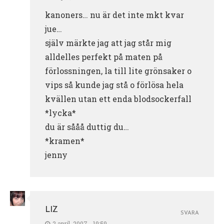
kanoners… nu är det inte mkt kvar
jue…
själv märkte jag att jag står mig
alldelles perfekt på maten på
förlossningen, la till lite grönsaker o
vips så kunde jag stå o förlösa hela
kvällen utan ett enda blodsockerfall
*lycka*
du är sååå duttig du…
*kramen*
jenny
LIZ
SVARA
2 april, 2007 - 19:59