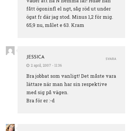
väder att ha N hemma iaf! Hdae han
fått ögoninfl el ngt, såg röd ut under
ögat fr där jag stod. Minus 1,2 för mig.
65,9 nu, målet e 63. Kram
JESSICA
SVARA
2 april, 2007 - 11:36
Bra jobbat som vanligt! Det måste vara
lättare när man har sin respektive
med sig på vägen.
Bra för er :-d