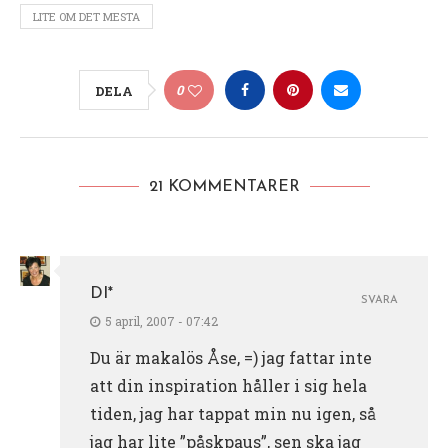
LITE OM DET MESTA
0
DELA
21 KOMMENTARER
DI*
SVARA
5 april, 2007 - 07:42
Du är makalös Åse, =) jag fattar inte
att din inspiration håller i sig hela
tiden, jag har tappat min nu igen, så
jag har lite ”påskpaus”, sen ska jag