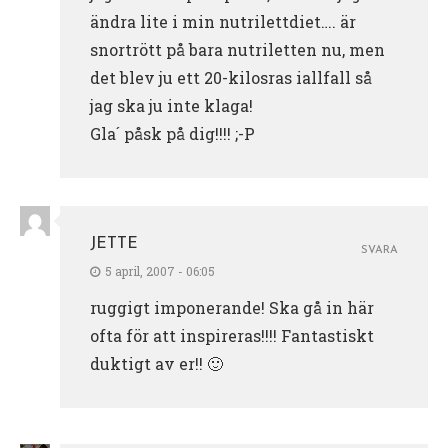
ändra lite i min nutrilettdiet…. är
snortrött på bara nutriletten nu, men
det blev ju ett 20-kilosras iallfall så
jag ska ju inte klaga!
Gla´ påsk på dig!!!! ;-P
JETTE
SVARA
5 april, 2007 - 06:05
ruggigt imponerande! Ska gå in här
ofta för att inspireras!!!! Fantastiskt
duktigt av er!! 🙂