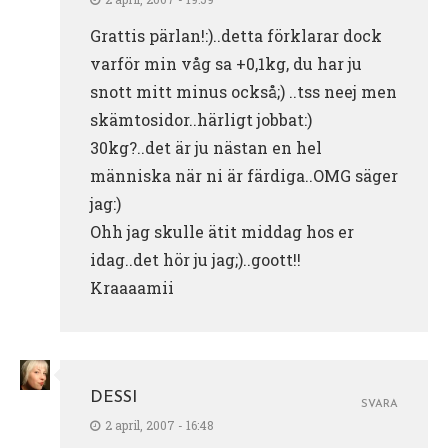
Grattis pärlan!:)..detta förklarar dock
varför min våg sa +0,1kg, du har ju
snott mitt minus också;) ..tss neej men
skämtosidor..härligt jobbat:)
30kg?..det är ju nästan en hel
människa när ni är färdiga..OMG säger
jag:)
Ohh jag skulle ätit middag hos er
idag..det hör ju jag;)..goott!!
Kraaaamii
DESSI
SVARA
2 april, 2007 - 16:48