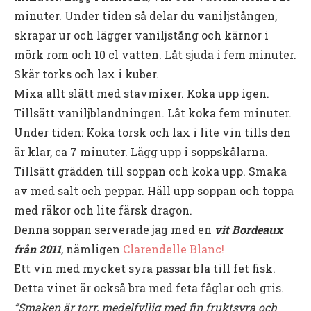
minuter. Under tiden så delar du vaniljstången,
skrapar ur och lägger vaniljstång och kärnor i
mörk rom och 10 cl vatten. Låt sjuda i fem minuter.
Skär torks och lax i kuber.
Mixa allt slätt med stavmixer. Koka upp igen.
Tillsätt vaniljblandningen. Låt koka fem minuter.
Under tiden: Koka torsk och lax i lite vin tills den
är klar, ca 7 minuter. Lägg upp i soppskålarna.
Tillsätt grädden till soppan och koka upp. Smaka
av med salt och peppar. Häll upp soppan och toppa
med räkor och lite färsk dragon.
Denna soppan serverade jag med en
vit Bordeaux
från 2011
, nämligen
Clarendelle Blanc!
Ett vin med mycket syra passar bla till fet fisk.
Detta vinet är också bra med feta fåglar och gris.
”Smaken är torr, medelfyllig med fin fruktsyra och