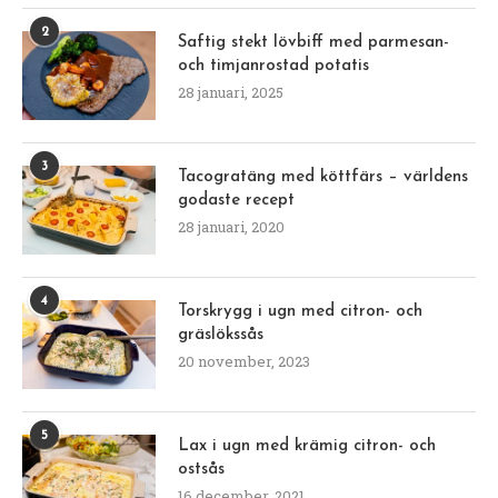
2
Saftig stekt lövbiff med parmesan-
och timjanrostad potatis
28 januari, 2025
3
Tacogratäng med köttfärs – världens
godaste recept
28 januari, 2020
4
Torskrygg i ugn med citron- och
gräslökssås
20 november, 2023
5
Lax i ugn med krämig citron- och
ostsås
16 december, 2021