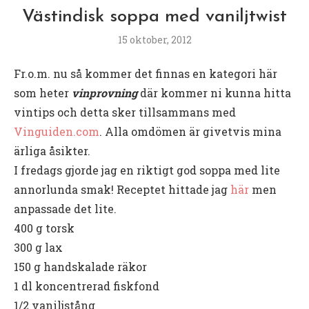
Västindisk soppa med vaniljtwist
15 oktober, 2012
Fr.o.m. nu så kommer det finnas en kategori här
som heter
vinprovning
där kommer ni kunna hitta
vintips och detta sker tillsammans med
Vinguiden.com
. Alla omdömen är givetvis mina
ärliga åsikter.
I fredags gjorde jag en riktigt god soppa med lite
annorlunda smak! Receptet hittade jag
här
men
anpassade det lite.
400 g torsk
300 g lax
150 g handskalade räkor
1 dl koncentrerad fiskfond
1/2 vaniljstång