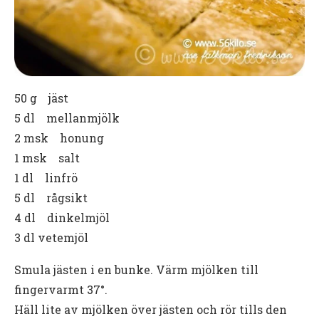
50 g jäst
5 dl mellanmjölk
2 msk honung
1 msk salt
1 dl linfrö
5 dl rågsikt
4 dl dinkelmjöl
3 dl vetemjöl
Smula jästen i en bunke. Värm mjölken till
fingervarmt 37°.
Häll lite av mjölken över jästen och rör tills den