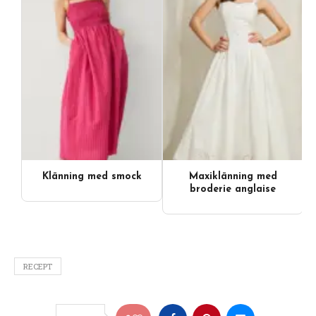
Klänning med smock
Maxiklänning med
broderie anglaise
RECEPT