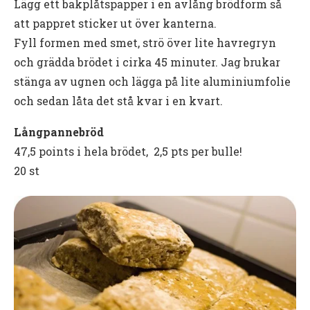
Lägg ett bakplåtspapper i en avlång brödform så
att pappret sticker ut över kanterna.
Fyll formen med smet, strö över lite havregryn
och grädda brödet i cirka 45 minuter. Jag brukar
stänga av ugnen och lägga på lite aluminiumfolie
och sedan låta det stå kvar i en kvart.
Långpannebröd
47,5 points i hela brödet, 2,5 pts per bulle!
20 st