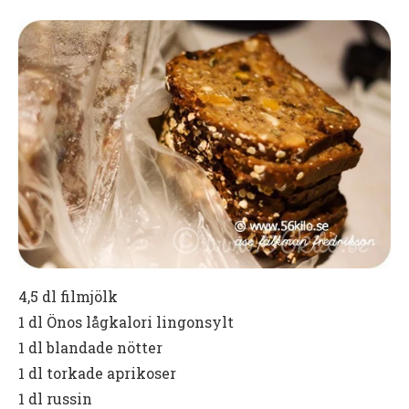
4,5 dl filmjölk
1 dl Önos lågkalori lingonsylt
1 dl blandade nötter
1 dl torkade aprikoser
1 dl russin