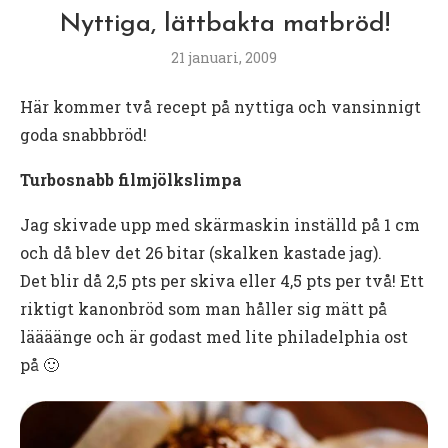
Nyttiga, lättbakta matbröd!
21 januari, 2009
Här kommer två recept på nyttiga och vansinnigt
goda snabbbröd!
Turbosnabb filmjölkslimpa
Jag skivade upp med skärmaskin inställd på 1 cm
och då blev det 26 bitar (skalken kastade jag).
Det blir då 2,5 pts per skiva eller 4,5 pts per två! Ett
riktigt kanonbröd som man håller sig mätt på
läääänge och är godast med lite philadelphia ost
på 🙂