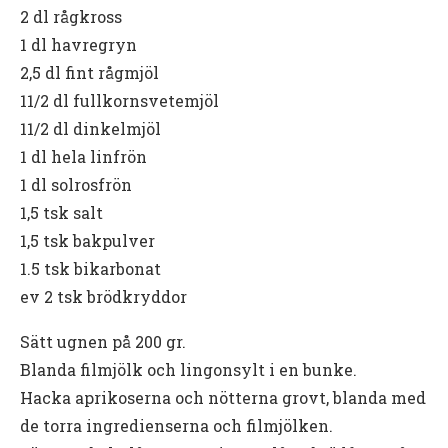
2 dl rågkross
1 dl havregryn
2,5 dl fint rågmjöl
11/2 dl fullkornsvetemjöl
11/2 dl dinkelmjöl
1 dl hela linfrön
1 dl solrosfrön
1,5 tsk salt
1,5 tsk bakpulver
1.5 tsk bikarbonat
ev 2 tsk brödkryddor
Sätt ugnen på 200 gr.
Blanda filmjölk och lingonsylt i en bunke.
Hacka aprikoserna och nötterna grovt, blanda med
de torra ingredienserna och filmjölken.