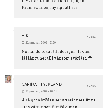
favvisar. Krama A från mig igen.
Kram vännen, mysigt att ses!
A-K
SVARA
22 januari, 2009 - 11:19
Nu har du tokat till det igen. texten
låååångt ner till vänster, svårläst. 🙂
CARINA I TYSKLAND
SVARA
22 januari, 2009 - 09:08
Å så goda bröden ser ut! Här nere finns
ju tyvärr ingen filmjölk, men