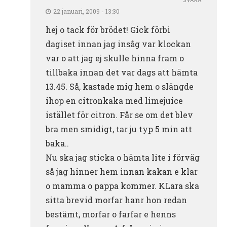
SVARA
22 januari, 2009 - 13:30
hej o tack för brödet! Gick förbi
dagiset innan jag insåg var klockan
var o att jag ej skulle hinna fram o
tillbaka innan det var dags att hämta
13.45. Så, kastade mig hem o slängde
ihop en citronkaka med limejuice
istället för citron. Får se om det blev
bra men smidigt, tar ju typ 5 min att
baka..
Nu ska jag sticka o hämta lite i förväg
så jag hinner hem innan kakan e klar
o mamma o pappa kommer. KLara ska
sitta brevid morfar hanr hon redan
bestämt, morfar o farfar e henns