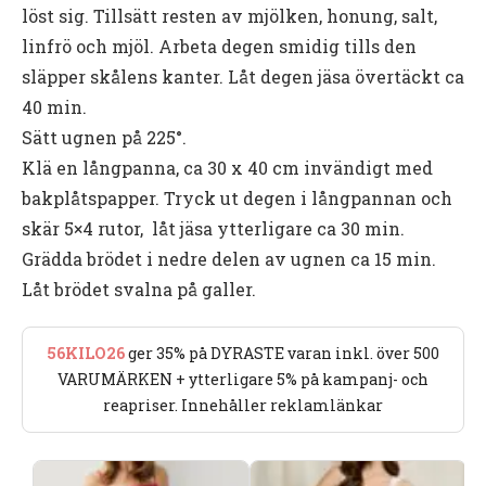
löst sig. Tillsätt resten av mjölken, honung, salt,
linfrö och mjöl. Arbeta degen smidig tills den
släpper skålens kanter. Låt degen jäsa övertäckt ca
40 min.
Sätt ugnen på 225°.
Klä en långpanna, ca 30 x 40 cm invändigt med
bakplåtspapper. Tryck ut degen i långpannan och
skär 5×4 rutor, låt jäsa ytterligare ca 30 min.
Grädda brödet i nedre delen av ugnen ca 15 min.
Låt brödet svalna på galler.
56KILO26
ger 35% på DYRASTE varan inkl. över 500
VARUMÄRKEN + ytterligare 5% på kampanj- och
reapriser. Innehåller reklamlänkar