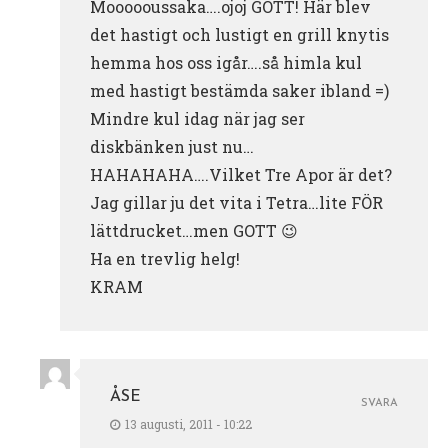
Moooooussaka….ojoj GOTT! Här blev
det hastigt och lustigt en grill knytis
hemma hos oss igår….så himla kul
med hastigt bestämda saker ibland =)
Mindre kul idag när jag ser
diskbänken just nu…
HAHAHAHA….Vilket Tre Apor är det?
Jag gillar ju det vita i Tetra…lite FÖR
lättdrucket…men GOTT 😉
Ha en trevlig helg!
KRAM
ÅSE
SVARA
13 augusti, 2011 - 10:22