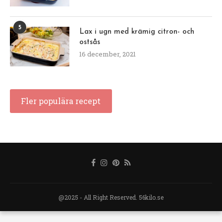
5
Lax i ugn med krämig citron- och
ostsås
16 december, 2021
Fler populära recept
@2025 - All Right Reserved. 56kilo.se