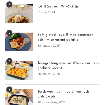
1
Köttfärs- och Vitkålsfräs
16 maj, 2024
2
Saftig stekt lövbiff med parmesan-
och timjanrostad potatis
28 januari, 2025
3
Tacogratäng med köttfärs – världens
godaste recept
28 januari, 2020
4
Torskrygg i ugn med citron- och
gräslökssås
20 november, 2023