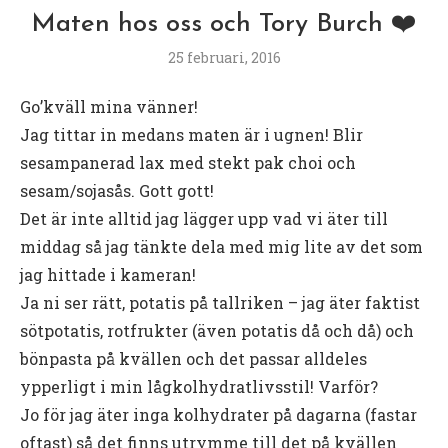
Maten hos oss och Tory Burch ❤️
25 februari, 2016
Go’kväll mina vänner!
Jag tittar in medans maten är i ugnen! Blir
sesampanerad lax med stekt pak choi och
sesam/sojasås. Gott gott!
Det är inte alltid jag lägger upp vad vi äter till
middag så jag tänkte dela med mig lite av det som
jag hittade i kameran!
Ja ni ser rätt, potatis på tallriken – jag äter faktist
sötpotatis, rotfrukter (även potatis då och då) och
bönpasta på kvällen och det passar alldeles
ypperligt i min lågkolhydratlivsstil! Varför?
Jo för jag äter inga kolhydrater på dagarna (fastar
oftast) så det finns utrymme till det på kvällen