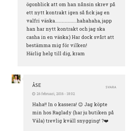
ögonblick att om han nånsin skrev på
ett nytt kontrakt igen så fick jag en
valfri väska………………..hahahaha, japp
han har nytt kontrakt och jag ska
casha in en väska:) Har dock svårt att
bestämma mig för vilken!
Härlig helg till dig, kram
ÅSE
SVARA
26 februari, 2016 - 18:02
Haha!! In o kassera! 😉 Jag köpte
min hos Raglady (har ju butiken på
Väla) trevlig kväll snygging! ?❤️