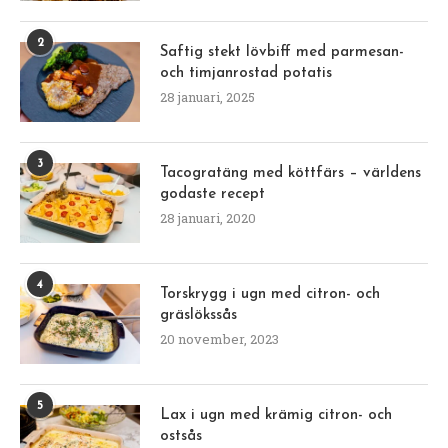
2
Saftig stekt lövbiff med parmesan-
och timjanrostad potatis
28 januari, 2025
3
Tacogratäng med köttfärs – världens
godaste recept
28 januari, 2020
4
Torskrygg i ugn med citron- och
gräslökssås
20 november, 2023
5
Lax i ugn med krämig citron- och
ostsås