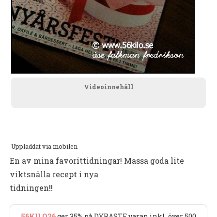
Videoinnehåll
Uppladdat via mobilen
En av mina favorittidningar! Massa goda lite
viktsnälla recept i nya
tidningen!!
56KILO26
ger 35% på DYRASTE varan inkl. över 500