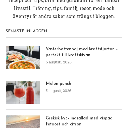
recept och tips, ofta med guldkant för en hållbar
livsstil. Träning, tips, familj, resor, mode och
äventyr är andra saker som trängs i bloggen.
SENASTE INLÄGGEN
Västerbottenpaj med kräftstjärtar –
perfekt till kräftskivan
6 augusti, 2026
Melon punch
5 augusti, 2026
Grekisk kycklingsallad med vispad
fetaost och citron