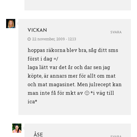
VICKAN
SVARA
22 november, 2009 - 12:13
hoppas räkorna blev bra, såg ditt sms
först i dag =/
laga lätt var det år och dar sen jag
köpte, är annars mer för allt om mat
och mat magasinet. Men julrecept kan
man inte få för mkt av 🙂 *i väg till
ica*
ÅSE