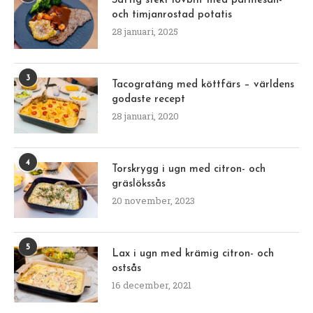
Saftig stekt lövbiff med parmesan-
och timjanrostad potatis
28 januari, 2025
3
Tacogratäng med köttfärs – världens
godaste recept
28 januari, 2020
4
Torskrygg i ugn med citron- och
gräslökssås
20 november, 2023
5
Lax i ugn med krämig citron- och
ostsås
16 december, 2021