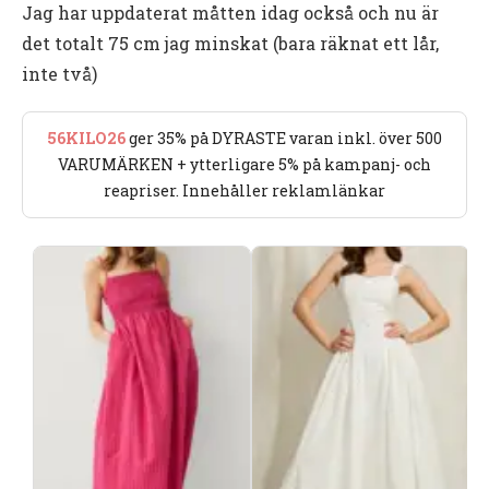
Jag har uppdaterat måtten idag också och nu är
det totalt 75 cm jag minskat (bara räknat ett lår,
inte två)
56KILO26
ger 35% på DYRASTE varan inkl. över 500
VARUMÄRKEN + ytterligare 5% på kampanj- och
reapriser. Innehåller reklamlänkar