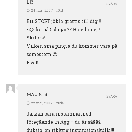
LIS
SVARA
24 maj, 2007 - 10:11
Ett STORT jäkla grattis till dig!!!
-2,3 kg på 5 dagar?? Hujedamej!!
Skitbra!
Vilken sma pingla du kommer vara på
semestern 😉
P & K
MALIN B
SVARA
22 maj, 2007 - 20:15
Ja, kan bara instämma med
föregående inlägg – du är såååå
duktig, en rikktig inspirationskälla!!!