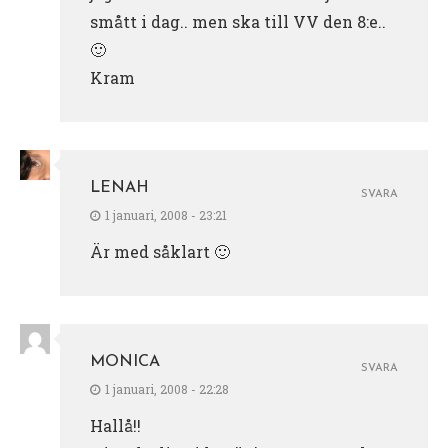
smått i dag.. men ska till VV den 8:e..
🙂
Kram
LENAH
SVARA
1 januari, 2008 - 23:21
Är med såklart 🙂
MONICA
SVARA
1 januari, 2008 - 22:28
Hallå!!