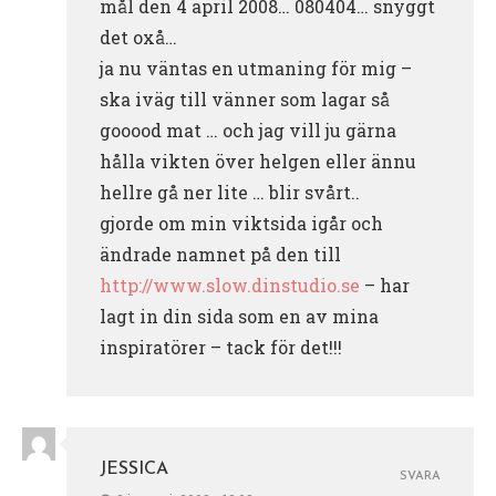
mål den 4 april 2008… 080404… snyggt
det oxå…
ja nu väntas en utmaning för mig –
ska iväg till vänner som lagar så
gooood mat … och jag vill ju gärna
hålla vikten över helgen eller ännu
hellre gå ner lite … blir svårt..
gjorde om min viktsida igår och
ändrade namnet på den till
http://www.slow.dinstudio.se
– har
lagt in din sida som en av mina
inspiratörer – tack för det!!!
JESSICA
SVARA