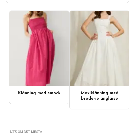
Klänning med smock
Maxiklänning med
Videoinnehåll
broderie anglaise
LITE OM DET MESTA