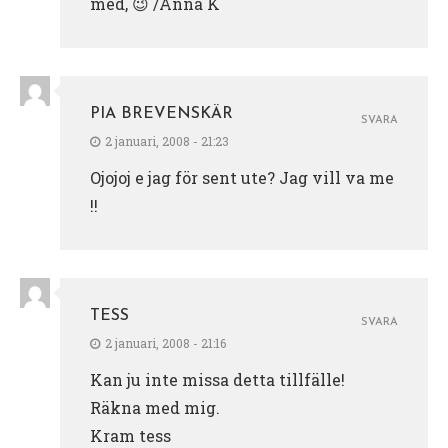
med, 😉 /Anna K
PIA BREVENSKÄR
SVARA
2 januari, 2008 - 21:23
Ojojoj e jag för sent ute? Jag vill va me
!!
TESS
SVARA
2 januari, 2008 - 21:16
Kan ju inte missa detta tillfälle!
Räkna med mig.
Kram tess