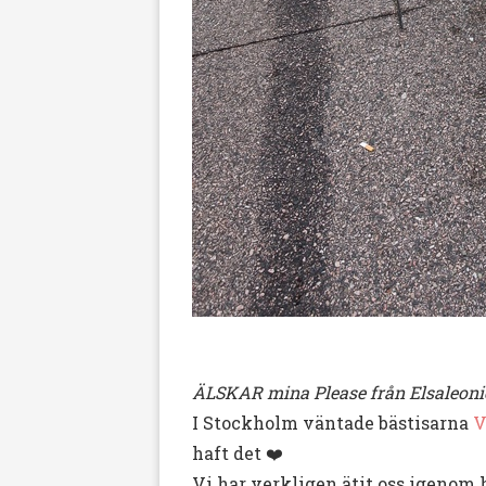
ÄLSKAR mina Please från Elsaleonie
I Stockholm väntade bästisarna
V
haft det ❤️
Vi har verkligen ätit oss igenom 