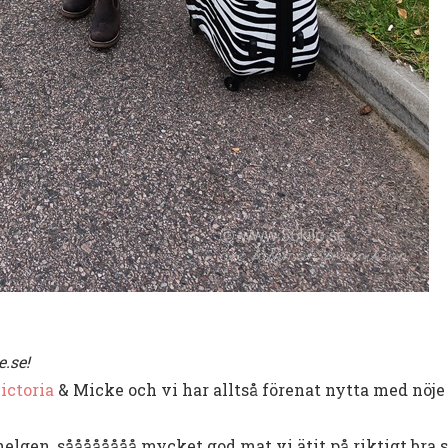
.se!
ictoria
& Micke och vi har alltså förenat nytta med nöje 
helgen, såååååååå mycket god mat vi ätit på riktigt bra 