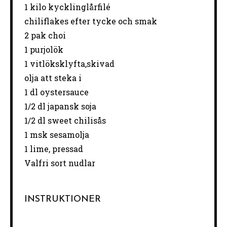
1
kilo kycklinglårfilé
chiliflakes efter tycke och smak
2
pak choi
1
purjolök
1
vitlöksklyfta,skivad
olja att steka i
1
dl oystersauce
1/2
dl japansk soja
1/2
dl sweet chilisås
1
msk sesamolja
1
lime, pressad
Valfri sort nudlar
INSTRUKTIONER