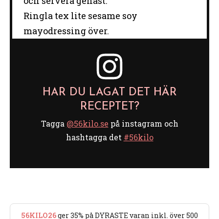
och servera genast.
Ringla tex lite sesame soy
mayodressing över.
HAR DU LAGAT DET HÄR
RECEPTET?
Tagga
@56kilo.se
på instagram och
hashtagga det
#56kilo
56KILO26
ger 35% på DYRASTE varan inkl. över 500