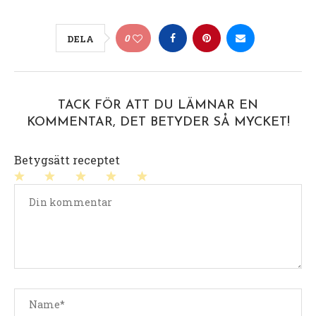
0
DELA
TACK FÖR ATT DU LÄMNAR EN
KOMMENTAR, DET BETYDER SÅ MYCKET!
Betygsätt receptet
1
2
3
4
5
stjärna
stjärnor
stjärnor
stjärnor
stjärnor