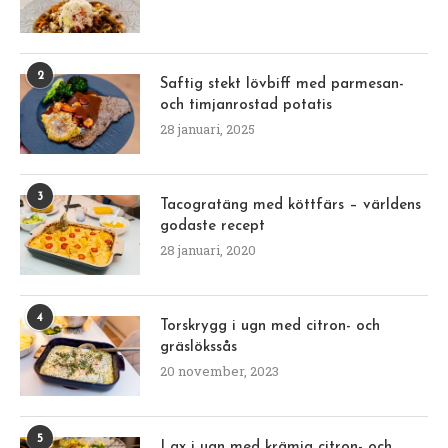
2
Saftig stekt lövbiff med parmesan-
och timjanrostad potatis
28 januari, 2025
3
Tacogratäng med köttfärs – världens
godaste recept
28 januari, 2020
4
Torskrygg i ugn med citron- och
gräslökssås
20 november, 2023
5
Lax i ugn med krämig citron- och