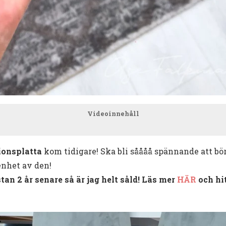
Videoinnehåll
ionsplatta
kom tidigare! Ska bli såååå spännande att bör
enhet av den!
an 2 år senare så är jag helt såld! Läs mer
HÄR
och hi