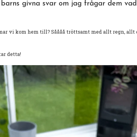
ra barns givna svar om jag frågar dem va
r vi kom hem till? Såååå tröttsamt med allt regn, allt d
ar detta!