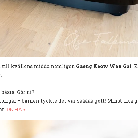
et till kvällens midda nämligen
Gaeng Keow Wan Gai
! 
.
 bästa! Gör ni?
i förrgår – barnen tyckte det var sååååå gott! Minst lika 
 är
DE HÄR