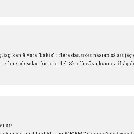
 jag kan å vara ”bakis” i flera dar, trött nästan så att ja
 eller sädesslag för min del. Ska försöka komma ihåg det
r ut!
jag började med lchf blir jag ENORMT sugen på vad som 