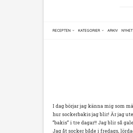
RECEPTEN
KATEGORIER
ARKIV
NYHET
I dag börjar jag känna mig som mä
hur sockerbakis jag blir! Är jag u
”bakis” i tre dagar!! Jag blir så g
Jag åt socker både i fredags, lörd