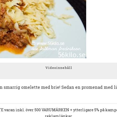
Videoinnehåll
r en smarrig omelette med brie! Sedan en promenad med lil
E varan inkl. över 500 VARUMÄRKEN + ytterligare 5% på kampan
reklamlänkar