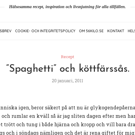
Hälsosamma recept, inspiration och livsnjutning för alla tillfällen.
SBREV
COOKIE- OCH INTEGRITETSPOLICY
OM 56KILO.SE
KONTAKT
HEL
Recept
”Spaghetti” och köttfärssås.
20 januari, 2011
nniska igen, beror säkert på att nu är glykogendepåerna 
te och rumlar en kväll så är jag sliten dagen efter men ha
alet trött och tung i både hjärna och kropp och vill bara d
ags och i söndags nämligen och det är rena giftet för mig