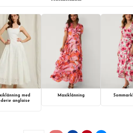
iklänning med
Maxiklänning
Sommarkl
derie anglaise