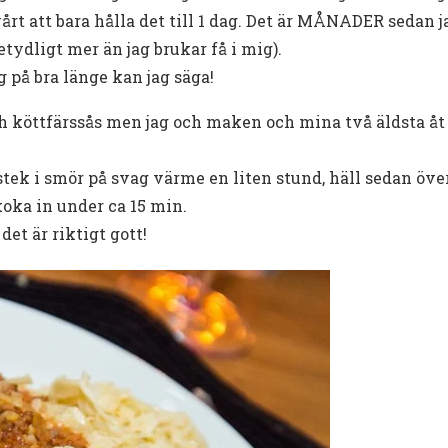
rt att bara hålla det till 1 dag. Det är MÅNADER sedan j
tydligt mer än jag brukar få i mig).
g på bra länge kan jag säga!
ch köttfärssås men jag och maken och mina två äldsta åt 
tek i smör på svag värme en liten stund, häll sedan över
koka in under ca 15 min.
et är riktigt gott!