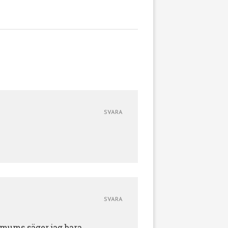
SVARA
SVARA
n mums säger jag bara.