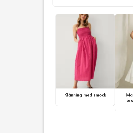
Klänning med smock
Max
bro