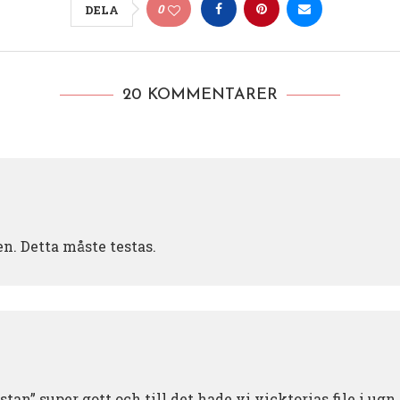
0
DELA
20 KOMMENTARER
n. Detta måste testas.
stan” super gott och till det hade vi vicktorias file i ug