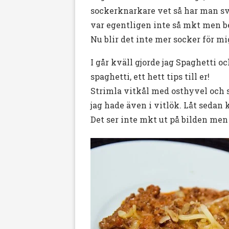
sockerknarkare vet så har man svå
var egentligen inte så mkt men be
Nu blir det inte mer socker för mi
I går kväll gjorde jag Spaghetti o
spaghetti, ett hett tips till er!
Strimla vitkål med osthyvel och s
jag hade även i vitlök. Låt sedan 
Det ser inte mkt ut på bilden men d