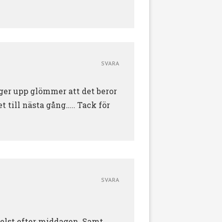
SVARA
g ger upp glömmer att det beror
 till nästa gång….. Tack för
SVARA
helst efter middagen. Samt