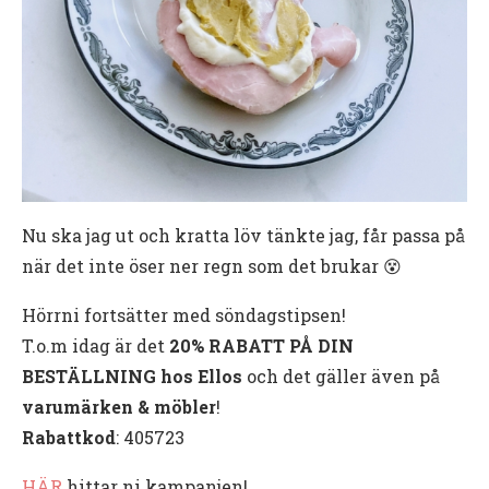
Nu ska jag ut och kratta löv tänkte jag, får passa på
när det inte öser ner regn som det brukar 😵
Hörrni fortsätter med söndagstipsen!
T.o.m idag är det
20% RABATT PÅ DIN
BESTÄLLNING hos Ellos
och det gäller även på
varumärken & möbler
!
Rabattkod
: 405723
HÄR
hittar ni kampanjen!