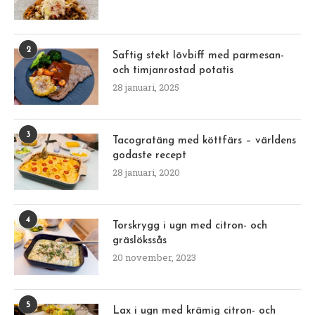
2
Saftig stekt lövbiff med parmesan-
och timjanrostad potatis
28 januari, 2025
3
Tacogratäng med köttfärs – världens
godaste recept
28 januari, 2020
4
Torskrygg i ugn med citron- och
gräslökssås
20 november, 2023
5
Lax i ugn med krämig citron- och