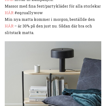
Massor med fina fest/partykläder för alla storlekar
HÄR
#eqcuallywow
Min nya matta kommer i morgon, beställde den
HÄR
– är 30% på den just nu. Sådan där bra och
slitstark matta.