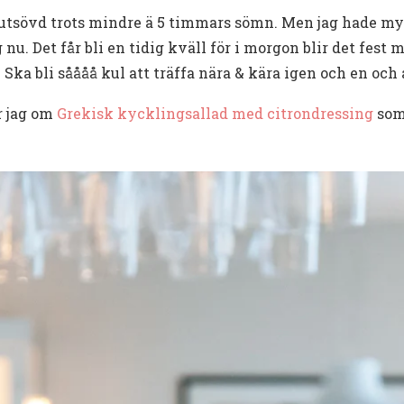
utsövd trots mindre ä 5 timmars sömn. Men jag hade my
u. Det får bli en tidig kväll för i morgon blir det fest m
ag. Ska bli såååå kul att träffa nära & kära igen och en o
ar jag om
Grekisk kycklingsallad med citrondressing
som 