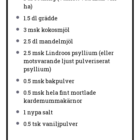
ha)
1.5
dl grädde
3
msk kokosmjöl
2.5
dl mandelmjöl
2.5
msk Lindroos psyllium (eller
motsvarande ljust pulveriserat
psyllium)
0.5
msk bakpulver
0.5
msk hela fint mortlade
kardemummakärnor
1
nypa salt
0.5
tsk vaniljpulver