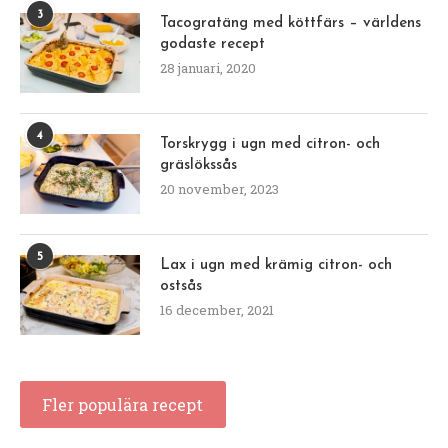
3
Tacogratäng med köttfärs – världens
godaste recept
28 januari, 2020
4
Torskrygg i ugn med citron- och
gräslökssås
20 november, 2023
5
Lax i ugn med krämig citron- och
ostsås
16 december, 2021
Fler populära recept