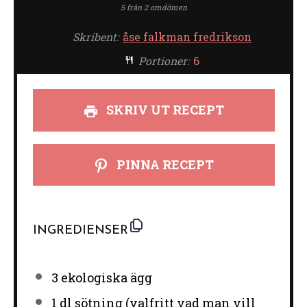
stjärna
stjärnor
stjärnor
stjärnor
stjärnor
5
från
2
omdömen
Skribent:
åse falkman fredrikson
Portioner:
6
SKRIV UT RECEPT
PINNA RECEPT
INGREDIENSER
3
ekologiska ägg
1
dl sötning (valfritt vad man vill