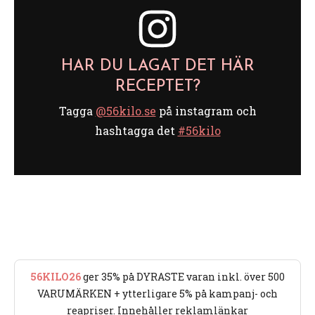
HAR DU LAGAT DET HÄR
RECEPTET?
Tagga
@56kilo.se
på instagram och
hashtagga det
#56kilo
56KILO26
ger 35% på DYRASTE varan inkl. över 500
VARUMÄRKEN + ytterligare 5% på kampanj- och
reapriser. Innehåller reklamlänkar