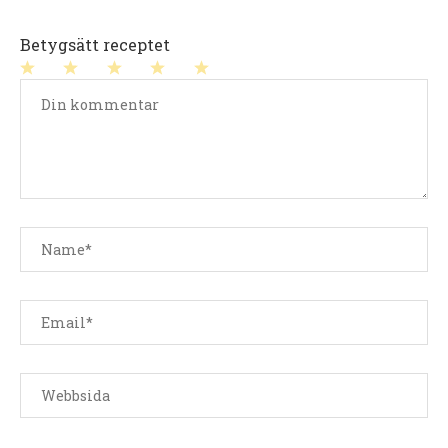
Betygsätt receptet
1
2
3
4
5
stjärna
stjärnor
stjärnor
stjärnor
stjärnor