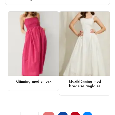
Klänning med smock
Maxiklänning med
broderie anglaise