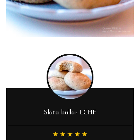
Släta bullar LCHF
1
2
3
4
5