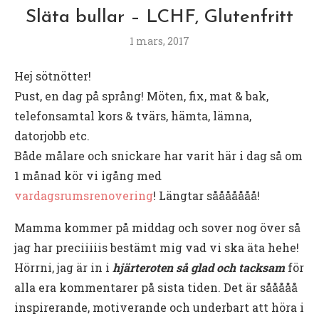
Släta bullar – LCHF, Glutenfritt
1 mars, 2017
Hej sötnötter!
Pust, en dag på språng! Möten, fix, mat & bak,
telefonsamtal kors & tvärs, hämta, lämna,
datorjobb etc.
Både målare och snickare har varit här i dag så om
1 månad kör vi igång med
vardagsrumsrenovering
! Längtar sååååååå!
Mamma kommer på middag och sover nog över så
jag har preciiiiis bestämt mig vad vi ska äta hehe!
Hörrni, jag är in i
hjärteroten så glad och tacksam
för
alla era kommentarer på sista tiden. Det är sååååå
inspirerande, motiverande och underbart att höra i