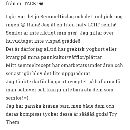
från er! TACK! ❤️
I går var det ju Semmeltisdag och det undgick nog
ingen 😉 Haha! Jag åt en liten halv LCHF semla!
Semlor är inte riktigt min grej! Jag gillar över
huvudtaget inte vispad grädde!!
Det är därför jag alltid har grekisk yoghurt eller
kvarg på mina pannkakor/våfflor/plättar.
Mitt semmelrecept har omarbetats under åren och
senast igår blev det lite uppgraderat.
Jag tänkte därför lägga ut receptet på bullarna för
man behöver och kan ju inte bara äta dem som
semlor! =)
Jag har ganska kräsna barn men både dem och
deras kompisar tycker dessa är sååååå goda! Try
Them!