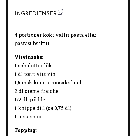
INGREDIENSER
4
portioner kokt valfri pasta eller
pastasubstitut
Vitvinssås:
1 schalottenlök
1
dl torrt vitt vin
1
,5 msk konc. grönsaksfond
2
dl creme fraiche
1/2
dl grädde
1
knippe dill (ca 0,
75
dl)
1
msk smör
Topping: