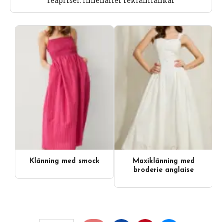
reapriser. Innehåller reklamlänkar
Klänning med smock
Maxiklänning med
broderie anglaise