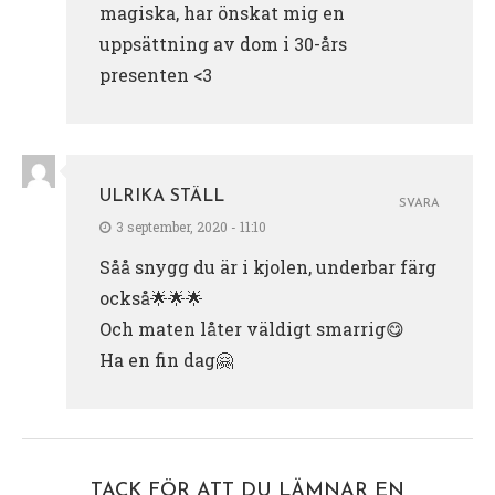
magiska, har önskat mig en
uppsättning av dom i 30-års
presenten <3
ULRIKA STÄLL
SVARA
3 september, 2020 - 11:10
Såå snygg du är i kjolen, underbar färg
också🌟🌟🌟
Och maten låter väldigt smarrig😋
Ha en fin dag🤗
TACK FÖR ATT DU LÄMNAR EN