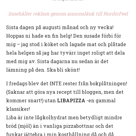
Innehåller reklam genom annonslänk till NordicFeel
Sista dagen på augusti månad och ny vecka!
Hoppas ni hade en fin helg! Den susade förbi för
mig – jag stod i köket och lagade mat och plåtade
hela helgen så jag har tyvärr inget roligt att dela
med mig av. Sista dagarna nu sedan är det
lämning på den. Ska bli skönt!
I fredags blev det INTE rester från bokplåtningen!
(Saknar att göra nya recept till bloggen, men det
kommer snart!) utan
LIBAPIZZA
-en gammal
klassiker!
Liba är inte lågkolhydrat men betydligt mindre
bröd (mjöl) än i vanliga pizzabottnar och det
funkar jättebra i min kosthållning då och då.