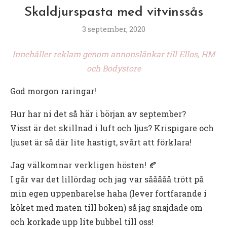
Skaldjurspasta med vitvinssås
3 september, 2020
Innehåller reklam genom annonslänkar till Ellos, HM
och Bodystore
God morgon raringar!
Hur har ni det så här i början av september?
Visst är det skillnad i luft och ljus? Krispigare och
ljuset är så där lite hastigt, svårt att förklara!
Jag välkomnar verkligen hösten! 🍂
I går var det lillördag och jag var sååååå trött på
min egen uppenbarelse haha (lever fortfarande i
köket med maten till boken) så jag snajdade om
och korkade upp lite bubbel till oss!