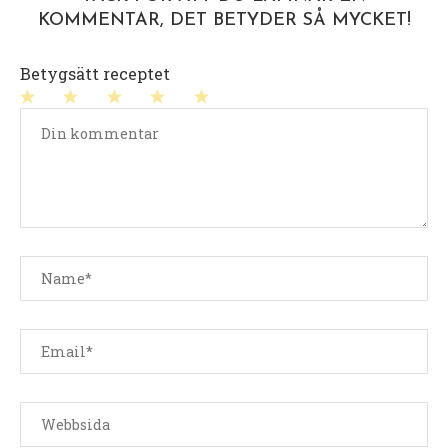
KOMMENTAR, DET BETYDER SÅ MYCKET!
Betygsätt receptet
1
2
3
4
5
stjärna
stjärnor
stjärnor
stjärnor
stjärnor