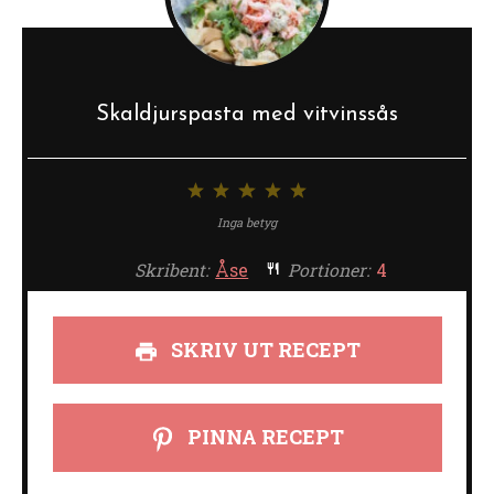
Skaldjurspasta med vitvinssås
1
2
3
4
5
stjärna
stjärnor
stjärnor
stjärnor
stjärnor
Inga betyg
Skribent:
Åse
Portioner:
4
SKRIV UT RECEPT
PINNA RECEPT