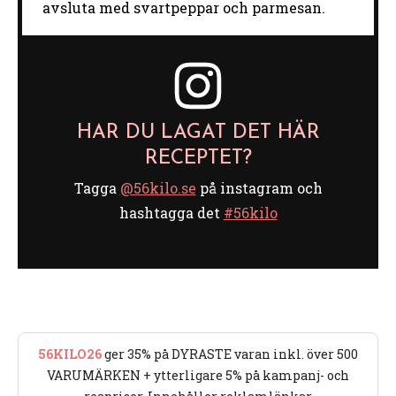
avsluta med svartpeppar och parmesan.
HAR DU LAGAT DET HÄR
RECEPTET?
Tagga
@56kilo.se
på instagram och
hashtagga det
#56kilo
56KILO26
ger 35% på DYRASTE varan inkl. över 500
VARUMÄRKEN + ytterligare 5% på kampanj- och